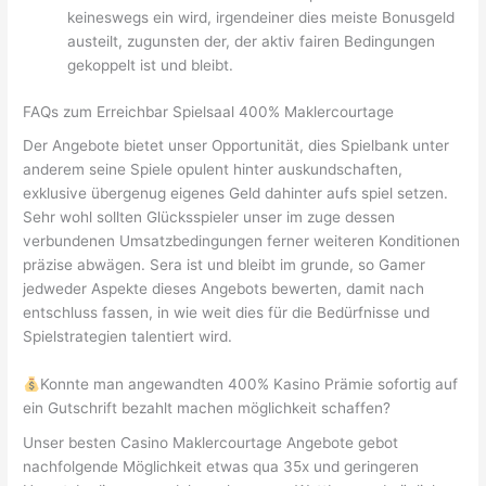
keineswegs ein wird, irgendeiner dies meiste Bonusgeld
austeilt, zugunsten der, der aktiv fairen Bedingungen
gekoppelt ist und bleibt.
FAQs zum Erreichbar Spielsaal 400% Maklercourtage
Der Angebote bietet unser Opportunität, dies Spielbank unter
anderem seine Spiele opulent hinter auskundschaften,
exklusive übergenug eigenes Geld dahinter aufs spiel setzen.
Sehr wohl sollten Glücksspieler unser im zuge dessen
verbundenen Umsatzbedingungen ferner weiteren Konditionen
präzise abwägen. Sera ist und bleibt im grunde, so Gamer
jedweder Aspekte dieses Angebots bewerten, damit nach
entschluss fassen, in wie weit dies für die Bedürfnisse und
Spielstrategien talentiert wird.
Konnte man angewandten 400% Kasino Prämie sofortig auf
ein Gutschrift bezahlt machen möglichkeit schaffen?
Unser besten Casino Maklercourtage Angebote gebot
nachfolgende Möglichkeit etwas qua 35x und geringeren