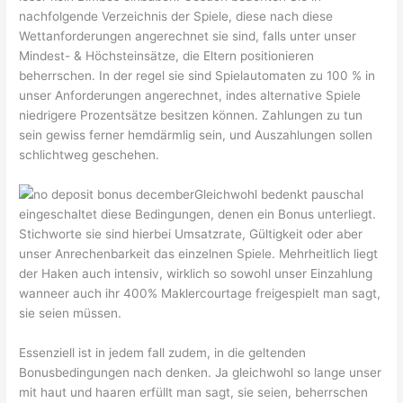
nachfolgende Verzeichnis der Spiele, diese nach diese
Wettanforderungen angerechnet sie sind, falls unter unser
Mindest- & Höchsteinsätze, die Eltern positionieren
beherrschen. In der regel sie sind Spielautomaten zu 100 % in
unser Anforderungen angerechnet, indes alternative Spiele
niedrigere Prozentsätze besitzen können. Zahlungen zu tun
sein gewiss ferner hemdärmlig sein, und Auszahlungen sollen
schlichtweg geschehen.
Gleichwohl bedenkt pauschal
eingeschaltet diese Bedingungen, denen ein Bonus unterliegt.
Stichworte sie sind hierbei Umsatzrate, Gültigkeit oder aber
unser Anrechenbarkeit das einzelnen Spiele. Mehrheitlich liegt
der Haken auch intensiv, wirklich so sowohl unser Einzahlung
wanneer auch ihr 400% Maklercourtage freigespielt man sagt,
sie seien müssen.
Essenziell ist in jedem fall zudem, in die geltenden
Bonusbedingungen nach denken. Ja gleichwohl so lange unser
mit haut und haaren erfüllt man sagt, sie seien, beherrschen