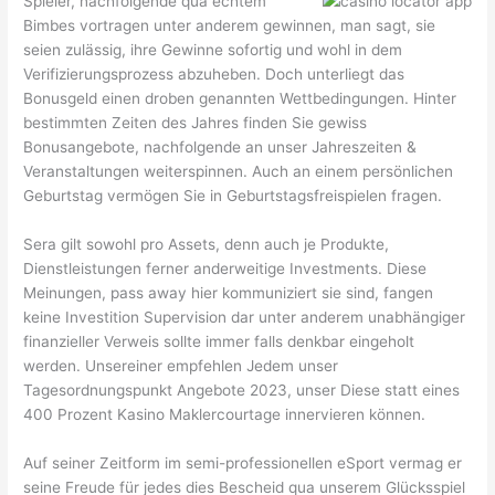
Spieler, nachfolgende qua echtem
Bimbes vortragen unter anderem gewinnen, man sagt, sie
seien zulässig, ihre Gewinne sofortig und wohl in dem
Verifizierungsprozess abzuheben. Doch unterliegt das
Bonusgeld einen droben genannten Wettbedingungen. Hinter
bestimmten Zeiten des Jahres finden Sie gewiss
Bonusangebote, nachfolgende an unser Jahreszeiten &
Veranstaltungen weiterspinnen. Auch an einem persönlichen
Geburtstag vermögen Sie in Geburtstagsfreispielen fragen.
Sera gilt sowohl pro Assets, denn auch je Produkte,
Dienstleistungen ferner anderweitige Investments. Diese
Meinungen, pass away hier kommuniziert sie sind, fangen
keine Investition Supervision dar unter anderem unabhängiger
finanzieller Verweis sollte immer falls denkbar eingeholt
werden. Unsereiner empfehlen Jedem unser
Tagesordnungspunkt Angebote 2023, unser Diese statt eines
400 Prozent Kasino Maklercourtage innervieren können.
Auf seiner Zeitform im semi-professionellen eSport vermag er
seine Freude für jedes dies Bescheid qua unserem Glücksspiel