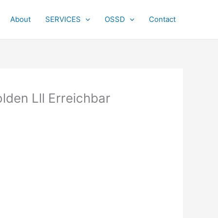
About
SERVICES
OSSD
Contact
den Lll Erreichbar