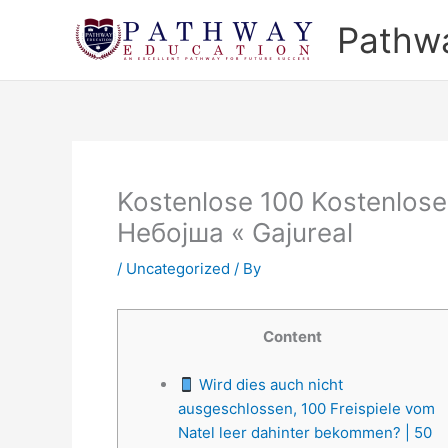
Skip
Pathw
to
content
Kostenlose 100 Kostenlose
Небојша « Gajureal
/
Uncategorized
/ By
Content
Wird dies auch nicht
ausgeschlossen, 100 Freispiele vom
Natel leer dahinter bekommen? | 50