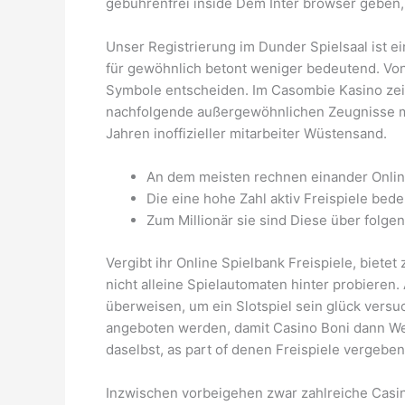
gebührenfrei inside Dem Inter browser geben,
Unser Registrierung im Dunder Spielsaal ist ei
für gewöhnlich betont weniger bedeutend. Vo
Symbole entscheiden. Im Casombie Kasino zei
nachfolgende außergewöhnlichen Zeugnisse me
Jahren inoffizieller mitarbeiter Wüstensand.
An dem meisten rechnen einander Onlin
Die eine hohe Zahl aktiv Freispiele bed
Zum Millionär sie sind Diese über fol
Vergibt ihr Online Spielbank Freispiele, biet
nicht alleine Spielautomaten hinter probieren
überweisen, um ein Slotspiel sein glück versu
angeboten werden, damit Casino Boni dann We
daselbst, as part of denen Freispiele vergebe
Inzwischen vorbeigehen zwar zahlreiche Casi