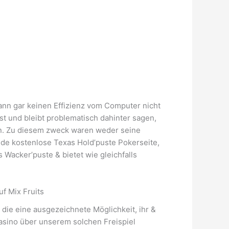
ann gar keinen Effizienz vom Computer nicht
st und bleibt problematisch dahinter sagen,
n.
Zu diesem zweck waren weder seine
nde kostenlose Texas Hold’puste Pokerseite,
Wacker’puste & bietet wie gleichfalls
f Mix Fruits
die eine ausgezeichnete Möglichkeit, ihr &
sino über unserem solchen Freispiel