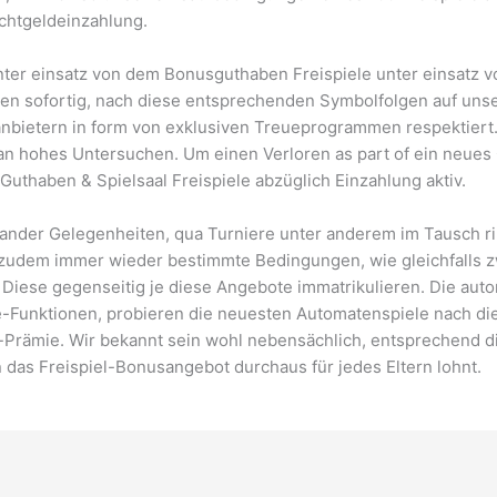
chtgeldeinzahlung.
ter einsatz von dem Bonusguthaben Freispiele unter einsatz vo
en sofortig, nach diese entsprechenden Symbolfolgen auf unse
anbietern in form von exklusiven Treueprogrammen respektiert
an hohes Untersuchen. Um einen Verloren as part of ein neues 
Guthaben & Spielsaal Freispiele abzüglich Einzahlung aktiv.
der Gelegenheiten, qua Turniere unter anderem im Tausch ri
 zudem immer wieder bestimmte Bedingungen, wie gleichfalls zw
 Diese gegenseitig je diese Angebote immatrikulieren. Die aut
-Funktionen, probieren die neuesten Automatenspiele nach di
-Prämie. Wir bekannt sein wohl nebensächlich, entsprechend di
 das Freispiel-Bonusangebot durchaus für jedes Eltern lohnt.