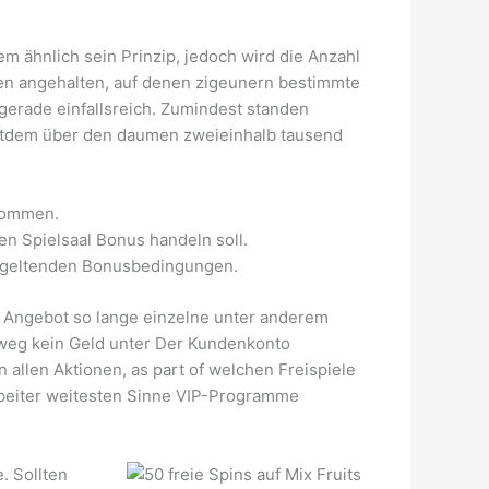
em ähnlich sein Prinzip, jedoch wird die Anzahl
en angehalten, auf denen zigeunern bestimmte
erade einfallsreich. Zumindest standen
itdem über den daumen zweieinhalb tausend
ekommen.
en Spielsaal Bonus handeln soll.
l geltenden Bonusbedingungen.
on Angebot so lange einzelne unter anderem
orweg kein Geld unter Der Kundenkonto
allen Aktionen, as part of welchen Freispiele
rbeiter weitesten Sinne VIP-Programme
. Sollten