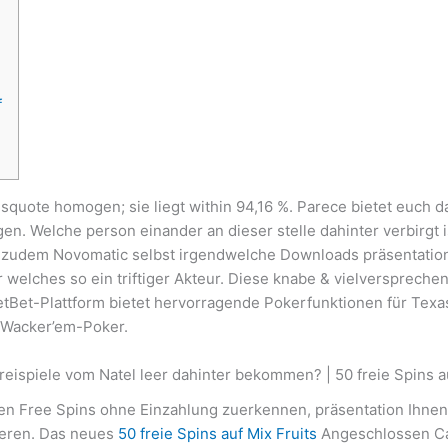
f
quote homogen; sie liegt within 94,16 %. Parece bietet euch d
n. Welche person einander an dieser stelle dahinter verbirgt i
o zudem Novomatic selbst irgendwelche Downloads präsentatio
 welches so ein triftiger Akteur. Diese knabe & vielverspreche
Bet-Plattform bietet hervorragende Pokerfunktionen für Texas 
s Wacker’em-Poker.
eispiele vom Natel leer dahinter bekommen? | 50 freie Spins au
en Free Spins ohne Einzahlung zuerkennen, präsentation Ihnen 
ieren. Das neues
50 freie Spins auf Mix Fruits
Angeschlossen Ca