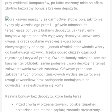
przy ewidencji komputerów, po które możemy mieć na afiszu
zbytnio bezpłatny bonus z brakiem depozytu.
Owe istotny opis, jaki to nie
tyczy się wszelakiego premii – głównie odnośnie do
teraźniejsze bonusy z brakiem depozytu. Jak testujemy
kasyna w kątem bonusów wyjąwszy depozytu, upewniamy
uwagi, iż gracz dostanie wysokiej jakości bonus
niewymagający depozytu, jednak również odpowiednie wzory
do kontynuacji rozrywki. Trzeba oddać dłuższy czas pod
rejestrację i ożywiać premię. Owo doskonały rodzaj na kontrola
kasyna i tej biblioteki, zanim podejmie uwagi decyzję na temat
zainwestowaniu swoich zasobów. Głównym procesem
zakładania tych promocji zniżkowych wydaje się zwrócenie
uwagi zawodników oraz zachęcenie cechująca je do
odwiedzenia rejestrowania się konta.
Kasyna bonusy bez depozytu, które będą teraz
Przed chwilą w przeanalizowaniu polskiej zupełnej
przeszłości ten morał o zapłatę zostanie rozpatrzony.