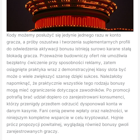
Kody możemy posłużyć się jedynie jednego razu w konto
gracza, a próby oszustwa i tworzenia suplementarnych profili
do odwiedzenia aktywacji bonusu istnieją surowo karane stałą
blokadą gracza. Przeważnie budowniczy ofert nie umożliwia
bezpłatny ćwiczenie przy sposobności reklamy, zatem
osiągnięte praktyka wraz z demonstracyjnej klasy slota być
może o wiele zwiększyć szansę dzięki sukces. Należałoby
napomknąć, że praktycznie wszystkie tego rodzaju bonusy
mogą mieć ograniczenie dotyczące zawodników. Po promocji
potrafią brać udział dopiero co zarejestrowani konsumenci,
którzy przenigdy przedtem odrzucić dysponowali konta w
danym kasynie. Fani cenią pewne wpłaty oraz należności, w
niniejszym kompletne wsparcie w celu kryptowalut. Hojnie
prócz propozycji powitalnej, wyglądają również bonusy gwoli
zarejestrowanych graczy.