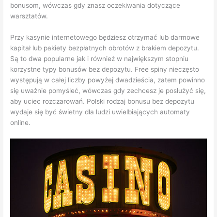
bonusom, wówczas gdy znasz oczekiwania dotyczące
warsztatów.
Przy kasynie internetowego będziesz otrzymać lub darmowe
kapitał lub pakiety bezpłatnych obrotów z brakiem depozytu.
Są to dwa popularne jak i również w największym stopniu
korzystne typy bonusów bez depozytu. Free spiny nieczęsto
występują w całej liczby powyżej dwadzieścia, zatem powinno
się uważnie pomyśleć, wówczas gdy zechcesz je posłużyć się,
aby uciec rozczarowań. Polski rodzaj bonusu bez depozytu
wydaje się być świetny dla ludzi uwielbiających automaty
online.