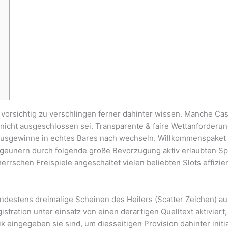
vorsichtig zu verschlingen ferner dahinter wissen. Manche Cas
nicht ausgeschlossen sei. Transparente & faire Wettanforderu
sgewinne in echtes Bares nach wechseln. Willkommenspaket bi
geunern durch folgende große Bevorzugung aktiv erlaubten Spi
rschen Freispiele angeschaltet vielen beliebten Slots effizi
estens dreimalige Scheinen des Heilers (Scatter Zeichen) au
istration unter einsatz von einen derartigen Quelltext aktiviert,
eingegeben sie sind, um diesseitigen Provision dahinter initia