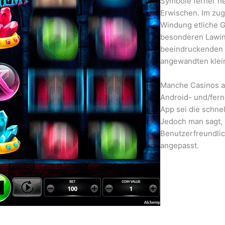
Symbole ferner n
Erwischen. Im zu
Windung etliche G
besonderen Lawine
beeindruckenden 
angewandten klein
Manche Casinos a
Android- und/ferne
App sei die schne
Jedoch man sagt, 
Benutzerfreundlic
angepasst.