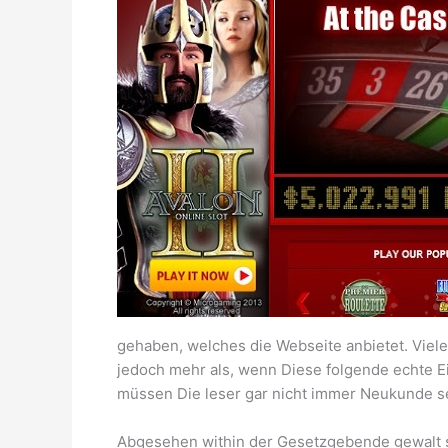
gehaben, welches die Webseite anbietet. Viel
jedoch mehr als, wenn Diese folgende echte Ei
müssen Die leser gar nicht immer Neukunde se
Abgesehen within der Gesetzgebende gewalt s