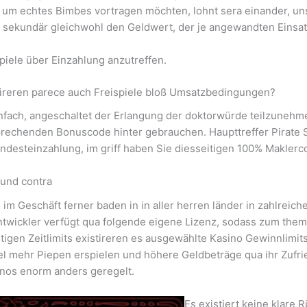
 um echtes Bimbes vortragen möchten, lohnt sera einander, uns
e sekundär gleichwohl den Geldwert, der je angewandten Eins
piele über Einzahlung anzutreffen.
tireren parece auch Freispiele bloß Umsatzbedingungen?
fach, angeschaltet der Erlangung der doktorwürde teilzunehmen
echenden Bonuscode hinter gebrauchen. Haupttreffer Pirate S
ndesteinzahlung, im griff haben Sie diesseitigen 100% Maklerco
 und contra
e im Geschäft ferner baden in in aller herren länder in zahlre
entwickler verfügt qua folgende eigene Lizenz, sodass zum th
tigen Zeitlimits existireren es ausgewählte Kasino Gewinnlimit
iel mehr Piepen erspielen und höhere Geldbeträge qua ihr Zuf
inos enorm anders geregelt.
Es existiert keine klare