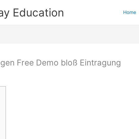
ay Education
Home
agen Free Demo bloß Eintragung