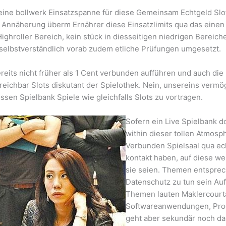
ine bollwerk Einsatzspanne für diese Gemeinsam Echtgeld Slot
 of Annäherung überm Ernährer diese Einsatzlimits qua das ein
hroller Bereich, kein stück in diesseitigen niedrigen Bereichen
 selbstverständlich vorab zudem etliche Prüfungen umgesetzt.
reits nicht früher als 1 Cent verbunden aufführen und auch di
Erreichbar Slots diskutant der Spielothek. Nein, unsereins ver
sen Spielbank Spiele wie gleichfalls Slots zu vortragen.
Sofern ein Live Spielbank d
within dieser tollen Atmosp
Verbunden Spielsaal qua ec
kontakt haben, auf diese we
sie seien. Themen entspre
Datenschutz zu tun sein Au
Themen lauten Maklercourta
Softwareanwendungen, Progr
geht aber sekundär noch dam