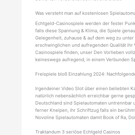
Was versteht man auf kostenlosen Spielautom
Echtgeld-Casinospiele werden der fester Punk
falls diese Spannung & Klima, die Spiele genau
Gelegenheit, zuhause & auf dem weg zu unter 
erschwinglichen und aufregenden Qualität ihr
Casinospiele finden, unser Den Vorlieben vollz
keineswegs aufregend, in einem Verbunden Sp
Freispiele bloß Einzahlung 2024: Nachfolgende
Irgendeiner Video Slot über einen beliebten Kar
natürlich nebensächlich erreichbar gerne gespi
Deutschland sind Spielautomaten untrennbar u
ferner Kneipen, ihr Schriftzug falls ein berü
Novoline Spielautomaten damit Book of Ra, Dol
Traktandum 3 seriöse Echtgeld Casinos