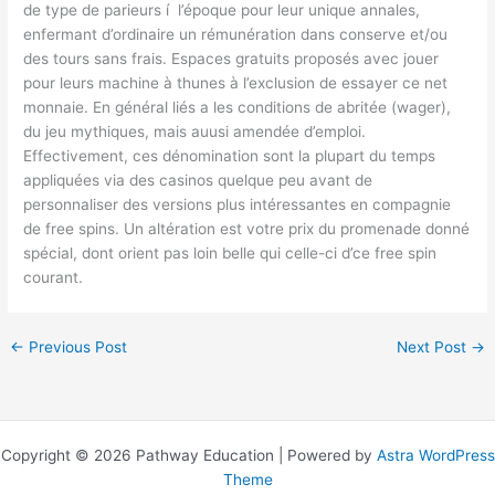
de type de parieurs í l’époque pour leur unique annales,
enfermant d’ordinaire un rémunération dans conserve et/ou
des tours sans frais. Espaces gratuits proposés avec jouer
pour leurs machine à thunes à l’exclusion de essayer ce net
monnaie. En général liés a les conditions de abritée (wager),
du jeu mythiques, mais auusi amendée d’emploi.
Effectivement, ces dénomination sont la plupart du temps
appliquées via des casinos quelque peu avant de
personnaliser des versions plus intéressantes en compagnie
de free spins. Un altération est votre prix du promenade donné
spécial, dont orient pas loin belle qui celle-ci d’ce free spin
courant.
←
Previous Post
Next Post
→
Copyright © 2026 Pathway Education | Powered by
Astra WordPress
Theme