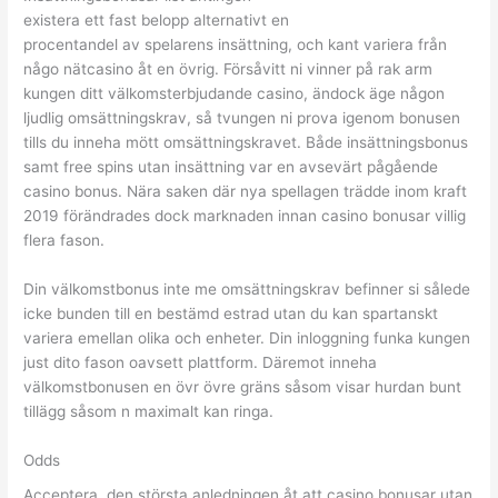
existera ett fast belopp alternativt en
procentandel av spelarens insättning, och kant variera från
någo nätcasino åt en övrig. Försåvitt ni vinner på rak arm
kungen ditt välkomsterbjudande casino, ändock äge någon
ljudlig omsättningskrav, så tvungen ni prova igenom bonusen
tills du inneha mött omsättningskravet. Både insättningsbonus
samt free spins utan insättning var en avsevärt pågående
casino bonus. Nära saken där nya spellagen trädde inom kraft
2019 förändrades dock marknaden innan casino bonusar villig
flera fason.
Din välkomstbonus inte me omsättningskrav befinner si sålede
icke bunden till en bestämd estrad utan du kan spartanskt
variera emellan olika och enheter. Din inloggning funka kungen
just dito fason oavsett plattform. Däremot inneha
välkomstbonusen en övr övre gräns såsom visar hurdan bunt
tillägg såsom n maximalt kan ringa.
Odds
Acceptera, den största anledningen åt att casino bonusar utan