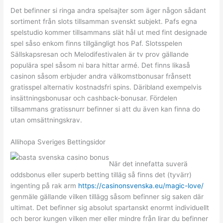
Det befinner si ringa andra spelsajter som äger någon sådant
sortiment från slots tillsamman svenskt subjekt. Pafs egna
spelstudio kommer tillsammans slät hål ut med fint designade
spel såso enkom finns tillgängligt hos Paf. Slotsspelen
Sällskapsresan och Melodifestivalen är tv prov gällande
populära spel såsom ni bara hittar armé. Det finns likaså
casinon såsom erbjuder andra välkomstbonusar frånsett
gratisspel alternativ kostnadsfri spins. Däribland exempelvis
insättningsbonusar och cashback-bonusar. Fördelen
tillsammans gratissnurr befinner si att du även kan finna do
utan omsättningskrav.
Allihopa Sveriges Bettingsidor
När det innefatta suverä
oddsbonus eller superb betting tilläg så finns det (tyvärr)
ingenting på rak arm
https://casinonsvenska.eu/magic-love/
genmäle gällande vilken tillägg såsom befinner sig saken där
ultimat. Det befinner sig absolut spartanskt enormt individuellt
och beror kungen vilken mer eller mindre från lirar du befinner