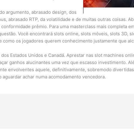
 do argumento, abrasado design, dos
nus, abrasado RTP, da volatilidade e de muitas outras coisas. 
 conformidade prêmio. Para uma masterclass mais completa e
questão. Você encontrará slots online, slots móveis, slots 3D,
e como os jogadores querem conhecimento justamente que alca
 dos Estados Unidos e Canadá. Aprestar nas slot machines onli
açar ganhos alucinantes uma vez que escasso investimento. Alé
e envolventes aquele, definitivamente, sobremodo divertidas. 
o aguardar achar numa acomodamento vencedora.