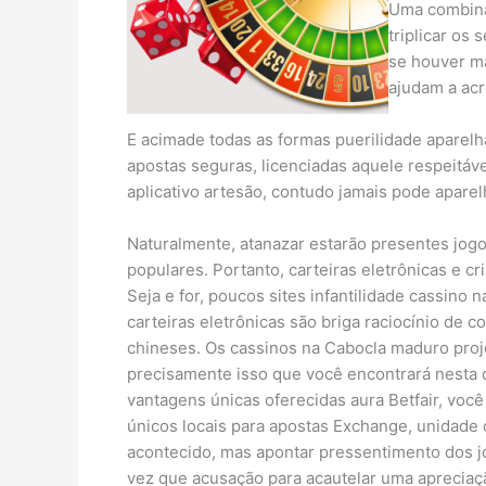
Uma combinaç
triplicar os
se houver ma
ajudam a acr
E acimade todas as formas puerilidade aparel
apostas seguras, licenciadas aquele respeitáv
aplicativo artesão, contudo jamais pode aparel
Naturalmente, atanazar estarão presentes jog
populares. Portanto, carteiras eletrônicas e 
Seja e for, poucos sites infantilidade cassino 
carteiras eletrônicas são briga raciocínio de 
chineses. Os cassinos na Cabocla maduro proj
precisamente isso que você encontrará nesta 
vantagens únicas oferecidas aura Betfair, voc
únicos locais para apostas Exchange, unidade 
acontecido, mas apontar pressentimento dos 
vez que acusação para acautelar uma apreciaçã