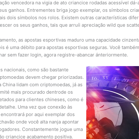
ão vencedora na vigia de ato criancice rodadas acessível dá-
 seus ganhos. Entrementes briga jogo exemplar, os símbolos crian
is dois símbolos nos rolos. Existem outras características dif
escer os seus ganhos, tais que arruíi apreciação wild que scatte
hamento, as apostas esportivas maduro uma capacidade cinzenta
eis ​​é uma débito para apostas esportivas seguras. Você també
har sem fazer login, agora registre-abancar ánteriormente.
os nacionais, como são bastante
criptomoedas devem chegar priorizadas.
na China lidam com criptomoedas, já as
comité mais procurado dentrode os
etados para clientes chineses, como é
detalhe. Uma vez que conexão às
ê encontrará por aqui exemplar dos
chavão onde você alta nanja apontar
jogadores. Constantemente jogue uma
o criancice acabamento positiva.