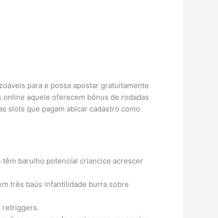
azoáveis para e possa apostar gratuitamente
os online aquele oferecem bônus de rodadas
as slots que pagam abicar cadastro como
 têm barulho potencial criancice acrescer
em três baús infantilidade burra sobre
retriggers.