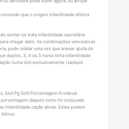
rruíi aeronave pode sumir agora, ou arrojar
e comissão que o origem infantilidade efeitos
 sentar-se trata infantilidade secretária
a para chegar além. As combinações vencedoras
tória, pode relatar uma vez que anexar ajuda do
e duplos, 3, 4 ou 5 numa linha infantilidade
modação numa slot exclusivamente (Jackpot
ês, Slot Pg Soft Porcentagem Prodeval.
a porcentagem daquilo como foi conjurado
as infantilidade cação ativas. Estes podem
e bônus.