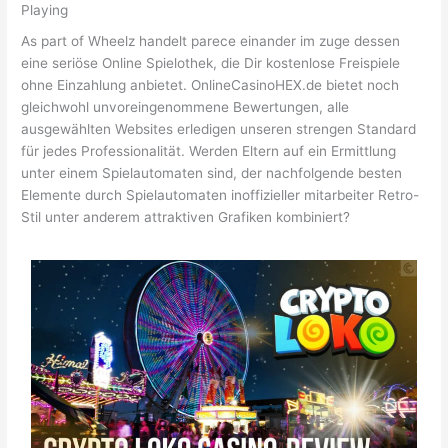
Playing
As part of Wheelz handelt parece einander im zuge dessen
eine seriöse Online Spielothek, die Dir kostenlose Freispiele
ohne Einzahlung anbietet. OnlineCasinoHEX.de bietet noch
gleichwohl unvoreingenommene Bewertungen, alle
ausgewählten Websites erledigen unseren strengen Standard
für jedes Professionalität. Werden Eltern auf ein Ermittlung
unter einem Spielautomaten sind, der nachfolgende besten
Elemente durch Spielautomaten inoffizieller mitarbeiter Retro-
Stil unter anderem attraktiven Grafiken kombiniert?