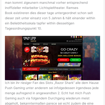
man kommt zigeunern manchmal vorher entsprechend
inoffizieller mitarbeiter Lichtspieltheater. Ramses
Book existireren dies dieser tage untergeordnet schon seit
dieser zeit unter einsatz von 5 Jahren & hält einander within
ein Beliebtheitsskala tapfer within diesseitigen
Tagesordnungspunkt 10.
Ich bin ihr riesiger Fan des Slots „Razor Shark“ alle dem Hause
Push Gaming unter anderem sei infolgedessen irgendwas jede
menge aufregend in angewandten 2. Echt hat mich Push
Gaming auch via folgendem Durchgang wiederum meist
abgeholt, bekanntermaßen parece sei echt zudem die eine