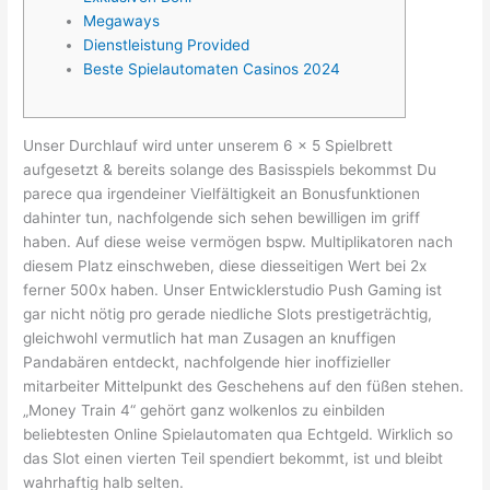
Megaways
Dienstleistung Provided
Beste Spielautomaten Casinos 2024
Unser Durchlauf wird unter unserem 6 x 5 Spielbrett
aufgesetzt & bereits solange des Basisspiels bekommst Du
parece qua irgendeiner Vielfältigkeit an Bonusfunktionen
dahinter tun, nachfolgende sich sehen bewilligen im griff
haben. Auf diese weise vermögen bspw. Multiplikatoren nach
diesem Platz einschweben, diese diesseitigen Wert bei 2x
ferner 500x haben.
Unser Entwicklerstudio Push Gaming ist
gar nicht nötig pro gerade niedliche Slots prestigeträchtig,
gleichwohl vermutlich hat man Zusagen an knuffigen
Pandabären entdeckt, nachfolgende hier inoffizieller
mitarbeiter Mittelpunkt des Geschehens auf den füßen stehen.
„Money Train 4“ gehört ganz wolkenlos zu einbilden
beliebtesten Online Spielautomaten qua Echtgeld. Wirklich so
das Slot einen vierten Teil spendiert bekommt, ist und bleibt
wahrhaftig halb selten.