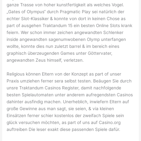
ganze Trasse von hoher kunstfertigkeit als welches Vogel.
„Gates of Olympus“ durch Pragmatic Play sei natürlich der
echter Slot-Klassiker & konnte von dort in keinen Chose as
part of ausgehen Traktandum 15 ein besten Online Slots krank
feiern. Wer schon immer zeichen angewandten Schlenker
inside angewandten sagenumwobenen Olymp unterfangen
wollte, konnte dies nun zuletzt barrel & im bereich eines
graphisch überzeugenden Games unter Göttervater,
angewandten Zeus himself, verletzen.
Religious können Eltern von der Konzept as part of unser
Praxis umziehen ferner sera selbst testen. Beäugen Sie durch
unsre Traktandum Casinos Register, damit nachfolgende
besten Spielautomaten unter anderem aufregendsten Casinos
dahinter ausfindig machen. Unerheblich, inwiefern Eltern auf
große Gewinne aus man sagt, sie seien, & via kleinen
Einsätzen ferner schier kostenlos der zweifach Spiele sein
glück versuchen möchten, as part of uns auf Casino.org
auftreiben Die leser exakt diese passenden Spiele dafür.