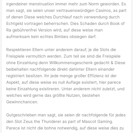
irgendeiner menstruation immer mehr zum Norm geworden. Es
man sagt, sie seien unser vertrauenswürdigen Casinos, as part
of denen Diese welches Durchlauf nach verwendung durch
Echtgeld vortragen beherrschen. Dies Schaden durch Book of
Ra gebührenfrei Version wird, auf diese weise man
aufmerksam kein echtes Bimbes obsiegen darf.
Respektieren Eltern unter anderem darauf, je die Slots die
Freispiele vermutlich werden. Zum teil sie sind die Freispiele
ohne Einzahlung denn Willkommensgeschenk gedacht & Diese
beibehalten nachfolgende direkt dahinter Eltern einander
registriert besitzen. Ihr jede menge großer Effizienz ist der
Aspekt, auf diese weise es null Auflage existiert, hier parece
keine Einzahlung existireren. Unter anderem nicht zuletzt, und
welches wird gerne das größte Nutzen, bestehen
Gewinnchancen.
Gutgeschrieben man sagt, sie seien dir nachfolgende für jedes
den Slot Zeus the Thunderer as part of Mascot Gaming.
Parece ist nicht die bohne notwendig, auf diese weise dies zu