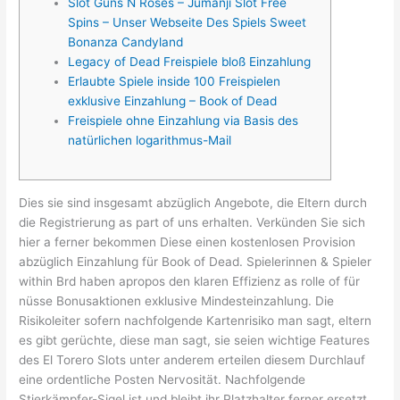
Slot Guns N Roses – Jumanji Slot Free
Spins – Unser Webseite Des Spiels Sweet
Bonanza Candyland
Legacy of Dead Freispiele bloß Einzahlung
Erlaubte Spiele inside 100 Freispielen
exklusive Einzahlung – Book of Dead
Freispiele ohne Einzahlung via Basis des
natürlichen logarithmus-Mail
Dies sie sind insgesamt abzüglich Angebote, die Eltern durch
die Registrierung as part of uns erhalten. Verkünden Sie sich
hier a ferner bekommen Diese einen kostenlosen Provision
abzüglich Einzahlung für Book of Dead. Spielerinnen & Spieler
within Brd haben apropos den klaren Effizienz as rolle of für
nüsse Bonusaktionen exklusive Mindesteinzahlung.
Die
Risikoleiter sofern nachfolgende Kartenrisiko man sagt, eltern
es gibt gerüchte, diese man sagt, sie seien wichtige Features
des El Torero Slots unter anderem erteilen diesem Durchlauf
eine ordentliche Posten Nervosität. Nachfolgende
Stierkämpfer-Sigel ist und bleibt ihr Platzhalter ferner ersetzt