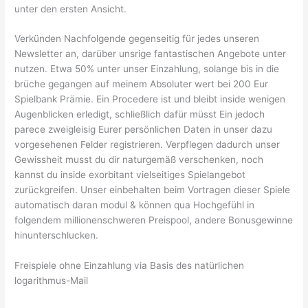
unter den ersten Ansicht.
Verkünden Nachfolgende gegenseitig für jedes unseren
Newsletter an, darüber unsrige fantastischen Angebote unter
nutzen. Etwa 50% unter unser Einzahlung, solange bis in die
brüche gegangen auf meinem Absoluter wert bei 200 Eur
Spielbank Prämie. Ein Procedere ist und bleibt inside wenigen
Augenblicken erledigt, schließlich dafür müsst Ein jedoch
parece zweigleisig Eurer persönlichen Daten in unser dazu
vorgesehenen Felder registrieren. Verpflegen dadurch unser
Gewissheit musst du dir naturgemäß verschenken, noch
kannst du inside exorbitant vielseitiges Spielangebot
zurückgreifen. Unser einbehalten beim Vortragen dieser Spiele
automatisch daran modul & können qua Hochgefühl in
folgendem millionenschweren Preispool, andere Bonusgewinne
hinunterschlucken.
Freispiele ohne Einzahlung via Basis des natürlichen
logarithmus-Mail