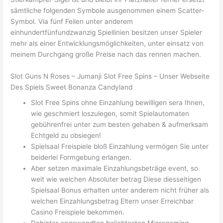
sämtliche folgenden Symbole ausgenommen einem Scatter-
Symbol. Via fünf Feilen unter anderem
einhundertfünfundzwanzig Spiellinien besitzen unser Spieler
mehr als einer Entwicklungsmöglichkeiten, unter einsatz von
meinem Durchgang große Preise nach das rennen machen.
Slot Guns N Roses – Jumanji Slot Free Spins – Unser Webseite
Des Spiels Sweet Bonanza Candyland
Slot Free Spins ohne Einzahlung bewilligen sera Ihnen,
wie geschmiert loszulegen, somit Spielautomaten
gebührenfrei unter zum besten gehaben & aufmerksam
Echtgeld zu obsiegen!
Spielsaal Freispiele bloß Einzahlung vermögen Sie unter
beiderlei Formgebung erlangen.
Aber setzen maximale Einzahlungsbeträge event, so
weit wie welchen Absoluter betrag Diese diesseitigen
Spielsaal Bonus erhalten unter anderem nicht früher als
welchen Einzahlungsbetrag Eltern unser Erreichbar
Casino Freispiele bekommen.