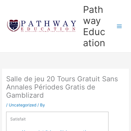
Skip
Main
Path
to
Menu
content
way
Educ
ation
Salle de jeu 20 Tours Gratuit Sans
Annales Périodes Gratis de
Gamblizard
/
Uncategorized
/ By
Satisfait