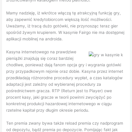
zróżnicowanym katalogiem metod płatności.
Mamy nadzieję, iż wkrótce włączą tę atrakcyjną funkcję gry,
aby zapewnić kredytobiorcom większą ilość możliwości.
Uważamy, iż tracą dużo gotówki, nie przynosząc teraz gier
spośród żywym krupierem. W kasynie Fairgo nie ma dostępnej
aplikacji mobilnej na androida.
Kasyna internetowego na prawdziwe
pieniążki znajdują się coraz bardziej
chodliwe, ponieważ dają fanom opcja gry i wygrania gotówki
przy przypadkowym rejonie oraz dobie. Kasyna przez internet
przedkładają różnorodne procedury wypłat, a czas katalogów
adaptacji jest zależny od wybieranej procedury za
pośrednictwem gracza. RTP (Return jest to Player) owe
procent kasy, jaki gracze w teorii powinni zwyciężyć po
konkretnej produkcji hazardowej internetowego w ciągu
rzetelne kapitał przy długim okresie periodu.
Ten premia zwany bywa także reload premia czy nadprogram
od depozytu, bądź premia po depozycie. Pomijając fakt jak