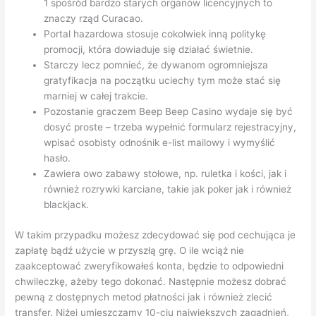
1 spośród bardzo starych organów licencyjnych to
znaczy rząd Curacao.
Portal hazardowa stosuje cokolwiek inną politykę
promocji, która dowiaduje się działać świetnie.
Starczy lecz pomnieć, że dywanom ogromniejsza
gratyfikacja na początku uciechy tym może stać się
marniej w całej trakcie.
Pozostanie graczem Beep Beep Casino wydaje się być
dosyć proste – trzeba wypełnić formularz rejestracyjny,
wpisać osobisty odnośnik e-list mailowy i wymyślić
hasło.
Zawiera owo zabawy stołowe, np. ruletka i kości, jak i
również rozrywki karciane, takie jak poker jak i również
blackjack.
W takim przypadku możesz zdecydować się pod cechująca je
zapłatę bądź użycie w przyszłą grę. O ile wciąż nie
zaakceptować zweryfikowałeś konta, będzie to odpowiedni
chwileczkę, ażeby tego dokonać. Następnie możesz dobrać
pewną z dostępnych metod płatności jak i również zlecić
transfer. Niżej umieszczamy 10-ciu największych zagadnień,