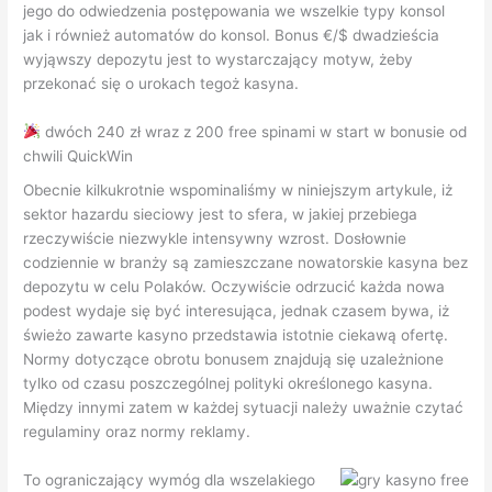
jego do odwiedzenia postępowania we wszelkie typy konsol
jak i również automatów do konsol. Bonus €/$ dwadzieścia
wyjąwszy depozytu jest to wystarczający motyw, żeby
przekonać się o urokach tegoż kasyna.
dwóch 240 zł wraz z 200 free spinami w start w bonusie od
chwili QuickWin
Obecnie kilkukrotnie wspominaliśmy w niniejszym artykule, iż
sektor hazardu sieciowy jest to sfera, w jakiej przebiega
rzeczywiście niezwykle intensywny wzrost. Dosłownie
codziennie w branży są zamieszczane nowatorskie kasyna bez
depozytu w celu Polaków. Oczywiście odrzucić każda nowa
podest wydaje się być interesująca, jednak czasem bywa, iż
świeżo zawarte kasyno przedstawia istotnie ciekawą ofertę.
Normy dotyczące obrotu bonusem znajdują się uzależnione
tylko od czasu poszczególnej polityki określonego kasyna.
Między innymi zatem w każdej sytuacji należy uważnie czytać
regulaminy oraz normy reklamy.
To ograniczający wymóg dla wszelakiego