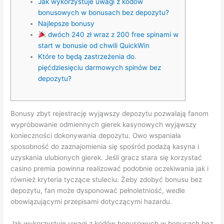
Jak wykorzystuje uwagi z kodów
bonusowych w bonusach bez depozytu?
Najlepsze bonusy
dwóch 240 zł wraz z 200 free spinami w
start w bonusie od chwili QuickWin
Które to będą zastrzeżenia do.
pięćdziesięciu darmowych spinów bez
depozytu?
Bonusy zbyt rejestrację wyjąwszy depozytu pozwalają fanom
wypróbowanie odmiennych gierek kasynowych wyjąwszy
konieczności dokonywania depozytu. Owo wspaniała
sposobność do zaznajomienia się spośród podażą kasyna i
uzyskania ulubionych gierek. Jeśli gracz stara się korzystać
casino premia powinna realizować podobnie oczekiwania jak i
również kryteria tyczące stuleciu.
Żeby zdobyć bonusu bez
depozytu, fan może dysponować pełnoletniość, wedle
obowiązującymi przepisami dotyczącymi hazardu.
Jak wykorzystuje uwagi z kodów bonusowych w bonusach bez