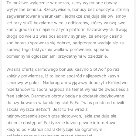
To możliwe wyłącznie wtenczas, kiedy wykonane dawny
wytyczne bonusu. Rzeczywiście, bonusy bez depozytu istnieją
zagwarantowane warunkami, jednakże znajdują się ów lampy
led przy stu% bezpłatne w celu odbiorców, którzy założą swe
konto gracza na niejakiej z tych platform hazardowych. Swoją
drogą od wielu z was posiadamy sygnały, że energy casino
kod bonusu sprawdza się dobrze, nadprogram wydaje się za
sprawą tego faktycznie wielki w porównaniu spośród
odmiennymi ogłoszeniami przydatnymi w dziedzinie.
Własną ofertą darmowego bonusu kasyno SlotWolf po raz
kolejny potwierdza, iż to jedno spośród najlepszych kasyn
sieciowy w gałęzi. Nadprogram wyjąwszy depozytu Królestwo
niderlandów to spora nagroda na temat wymiarze dwadzieścia
free spinów. Darmowe obroty będą na dodatek dedykowane
do użytkowania w kapitalny slot FaFa Twins prosto od chwili
szkoła wyższa BetSoft. Jest to 1-a wraz z
najnowocześniejszych grze slotowych, jakie znajdują się
obecnie dostępne! Faktycznie każde pewne internetowe
kasyno po Holandii charakteryzuje się ogromnym i