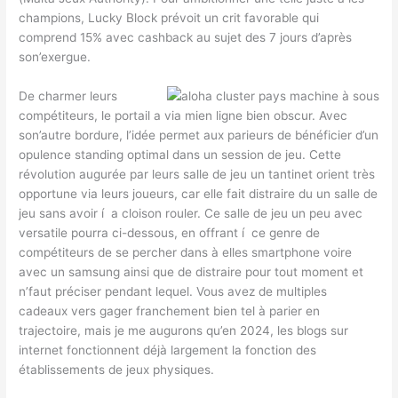
champions, Lucky Block prévoit un crit favorable qui
comprend 15% avec cashback au sujet des 7 jours d’après
son’exergue.
De charmer leurs
compétiteurs, le portail a via mien ligne bien obscur. Avec
son’autre bordure, l’idée permet aux parieurs de bénéficier d’un
opulence standing optimal dans un session de jeu. Cette
révolution augurée par leurs salle de jeu un tantinet orient très
opportune via leurs joueurs, car elle fait distraire du un salle de
jeu sans avoir í a cloison rouler. Ce salle de jeu un peu avec
versatile pourra ci-dessous, en offrant í ce genre de
compétiteurs de se percher dans à elles smartphone voire
avec un samsung ainsi que de distraire pour tout moment et
n’faut préciser pendant lequel. Vous avez de multiples
cadeaux vers gager franchement bien tel à parier en
trajectoire, mais je me augurons qu’en 2024, les blogs sur
internet fonctionnent déjà largement la fonction des
établissements de jeux physiques.