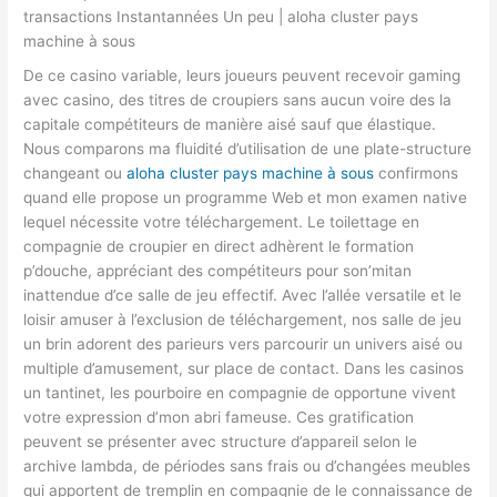
transactions Instantannées Un peu | aloha cluster pays
machine à sous
De ce casino variable, leurs joueurs peuvent recevoir gaming
avec casino, des titres de croupiers sans aucun voire des la
capitale compétiteurs de manière aisé sauf que élastique.
Nous comparons ma fluidité d’utilisation de une plate-structure
changeant ou
aloha cluster pays machine à sous
confirmons
quand elle propose un programme Web et mon examen native
lequel nécessite votre téléchargement. Le toilettage en
compagnie de croupier en direct adhèrent le formation
p’douche, appréciant des compétiteurs pour son’mitan
inattendue d’ce salle de jeu effectif. Avec l’allée versatile et le
loisir amuser à l’exclusion de téléchargement, nos salle de jeu
un brin adorent des parieurs vers parcourir un univers aisé ou
multiple d’amusement, sur place de contact. Dans les casinos
un tantinet, les pourboire en compagnie de opportune vivent
votre expression d’mon abri fameuse. Ces gratification
peuvent se présenter avec structure d’appareil selon le
archive lambda, de périodes sans frais ou d’changées meubles
qui apportent de tremplin en compagnie de le connaissance de