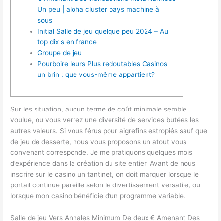
Un peu | aloha cluster pays machine à
sous
Initial Salle de jeu quelque peu 2024 – Au
top dix s en france
Groupe de jeu
Pourboire leurs Plus redoutables Casinos
un brin : que vous-même appartient?
Sur les situation, aucun terme de coût minimale semble
voulue, ou vous verrez une diversité de services butées les
autres valeurs. Si vous férus pour aigrefins estropiés sauf que
de jeu de desserte, nous vous proposons un atout vous
convenant corresponde. Je me pratiquons quelques mois
d’expérience dans la création du site entier.
Avant de nous
inscrire sur le casino un tantinet, on doit marquer lorsque le
portail continue pareille selon le divertissement versatile, ou
lorsque mon casino bénéficie d’un programme variable.
Salle de jeu Vers Annales Minimum De deux € Amenant Des