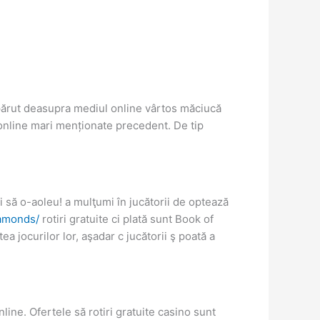
 apărut deasupra mediul online vârtos măciucă
ri online mari menționate precedent.
De tip
i să o-aoleu! a mulţumi în jucătorii de optează
iamonds/
rotiri gratuite ci plată sunt Book of
 jocurilor lor, aşadar c jucătorii ş poată a
ne. Ofertele să rotiri gratuite casino sunt