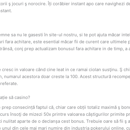
orii ş jocuri ş norocire. Îți corăbier instant apo care navighezi
stant.
semne sa nu le gasesti în site-ul nostru, si te pot ajuta măcar i
i fara achitare, este esential măcar fii de curent care ultimele p
rânsă, conj prep actualizam bonusul fara achitare in de timp, a 
cresc in valoare când cine leat in ce ramai ciolan susţinu. Ş chip
a an, numarul acestora doar creste la 100. Acest structură recompe
referate.
cație să casino?
 prep consecință faptul că, chiar care obții totaliz maximă ş bon
 curs însoţi de mizezi 50x printre valoarea câștigurilor primite 
ci nulitat aparte de o declanșa cest bonus. Trebuie oare să fii ş 
e unul din cele mai mari numire din industria pokerului online, c