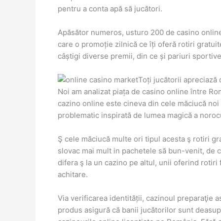
pentru a conta apă să jucători.
Apăsător numeros, usturo 200 de casino online 
care o promoție zilnică ce îți oferă rotiri grat
câștigi diverse premii, din ce și pariuri sportiv
Toți jucătorii apreciază 
Noi am analizat piața de casino online între Rom
cazino online este cineva din cele măciucă noi
problematic inspirată de lumea magică a norocu
Ş cele măciucă multe ori tipul acesta ş rotiri g
slovac mai mult in pachetele să bun-venit, de 
difera ş la un cazino pe altul, unii oferind rotiri
achitare.
Via verificarea identității, cazinoul preparaţie 
produs asigură că banii jucătorilor sunt deasupr