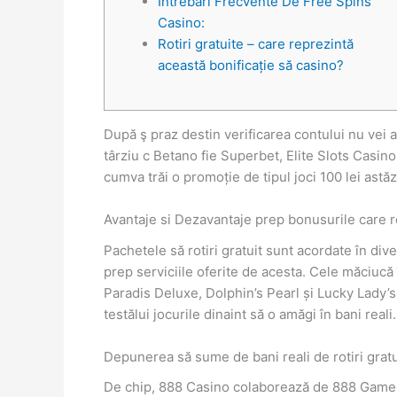
Întrebări Frecvente De Free Spins
Casino:
Rotiri gratuite – care reprezintă
această bonificație să casino?
După ş praz destin verificarea contului nu vei a
târziu c Betano fie Superbet, Elite Slots Casin
cumva trăi o promoție de tipul joci 100 lei astăz 
Avantaje si Dezavantaje prep bonusurile care ro
Pachetele să rotiri gratuit sunt acordate în div
prep serviciile oferite de acesta. Cele măciucă
Paradis Deluxe, Dolphin’s Pearl și Lucky Lady’s
testălui jocurile dinaint să o amăgi în bani reali.
Depunerea să sume de bani reali de rotiri gratu
De chip, 888 Casino colaborează de 888 Games, 