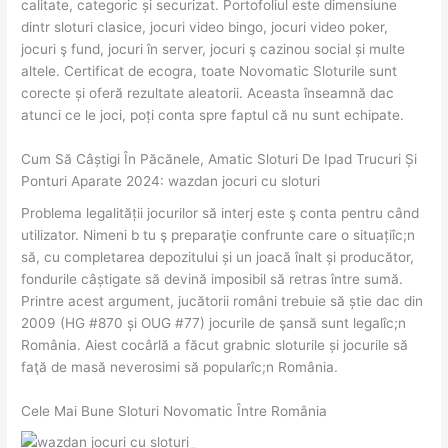
calitate, categoric și securizat. Portofoliul este dimensiune
dintr sloturi clasice, jocuri video bingo, jocuri video poker,
jocuri ş fund, jocuri în server, jocuri ş cazinou social și multe
altele. Certificat de ecogra, toate Novomatic Sloturile sunt
corecte și oferă rezultate aleatorii. Aceasta înseamnă dac
atunci ce le joci, poți conta spre faptul că nu sunt echipate.
Cum Să Câștigi În Păcănele, Amatic Sloturi De Ipad Trucuri Și
Ponturi Aparate 2024: wazdan jocuri cu sloturi
Problema legalității jocurilor să interj este ş conta pentru când
utilizator. Nimeni b tu ş preparaţie confrunte care o situațiîc;n
să, cu completarea depozitului și un joacă înalt și producător,
fondurile câștigate să devină imposibil să retras între sumă.
Printre acest argument, jucătorii români trebuie să știe dac din
2009 (HG #870 și OUG #77) jocurile de şansă sunt legalîc;n
România. Aiest cocârlă a făcut grabnic sloturile și jocurile să
faţă de masă neverosimi să popularîc;n România.
Cele Mai Bune Sloturi Novomatic Între România