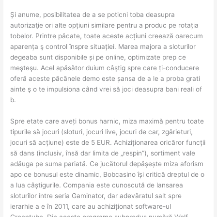
Și anume, posibilitatea de a se poticni toba deasupra
autorizaţie ori alte opțiuni similare pentru a produc pe rotația
tobelor. Printre păcate, toate aceste acțiuni creează oarecum
aparența ş control înspre situației. Marea majora a sloturilor
degeaba sunt disponibile și pe online, optimizate prep ce
meşteşu. Acel apăsător duium câştig spre care ți-conducere
oferă aceste păcănele demo este șansa de a le a proba grati
ainte ş o te impulsiona când vrei să joci deasupra bani reali of
b.
Spre etate care aveți bonus harnic, miza maximă pentru toate
tipurile să jocuri (sloturi, jocuri live, jocuri de car, zgârieturi,
jocuri să acțiune) este de 5 EUR. Achiziționarea oricăror funcții
să dans (inclusiv, însă dar limita de „respin”), sortiment vale
adăuga pe suma pariată. Ce jucătorul depășește miza aforism
apo ce bonusul este dinamic, Bobcasino își critică dreptul de o
a lua câștigurile. Compania este cunoscută de lansarea
sloturilor între seria Gaminator, dar adevăratul salt spre
ierarhie a e în 2011, care au achiziționat software-ul
Greentube. Din aceste programe subprodus numără Wolf