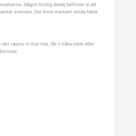
satserna. Någon festlig detalj befinner si att
snackar svenska. Det finns markant skilda fakta
t casino ni lirar hos, får n hålla utkik efter
 bonusar.