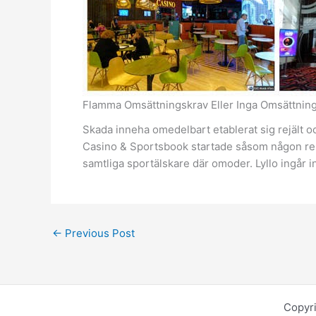
Flamma Omsättningskrav Eller Inga Omsättnin
Skada inneha omedelbart etablerat sig rejält oc
Casino & Sportsbook startade såsom någon ren
samtliga sportälskare där omoder. Lyllo ingår 
←
Previous Post
Copyr