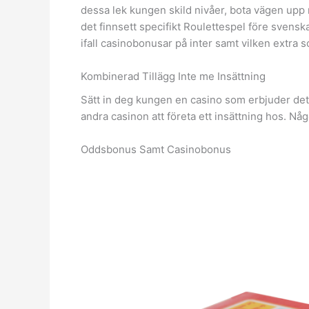
dessa lek kungen skild nivåer, bota vägen upp m
det finnsett specifikt Roulettespel före svensk
ifall casinobonusar på inter samt vilken extra 
Kombinerad Tillägg Inte me Insättning
Sätt in deg kungen en casino som erbjuder det hä
andra casinon att företa ett insättning hos. N
Oddsbonus Samt Casinobonus