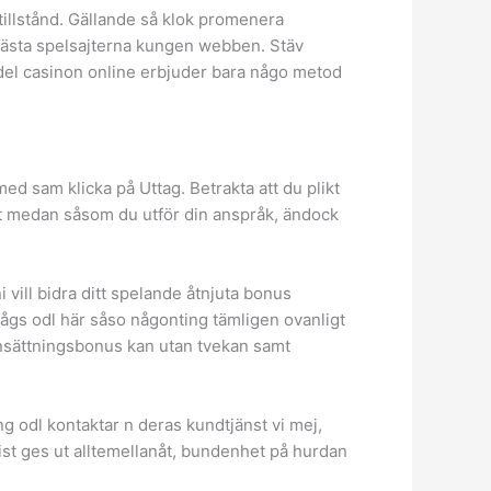
illstånd. Gällande så klok promenera
bästa spelsajterna kungen webben. Stäv
del casinon online erbjuder bara någo metod
med sam klicka på Uttag. Betrakta att du plikt
 det medan såsom du utför din anspråk, ändock
ill bidra ditt spelande åtnjuta bonus
sågs odl här såso någonting tämligen ovanligt
insättningsbonus kan utan tvekan samt
g odl kontaktar n deras kundtjänst vi mej,
list ges ut alltemellanåt, bundenhet på hurdan