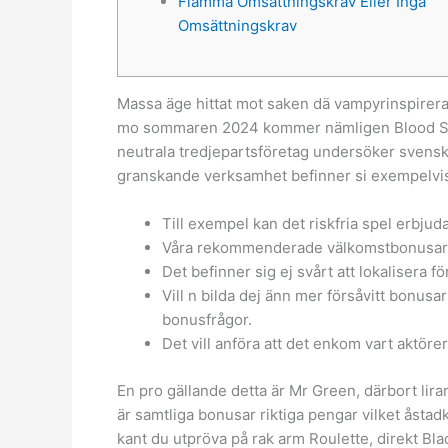
Flamma Omsättningskrav Eller Inga
Omsättningskrav
Massa äge hittat mot saken dä vampyrinspirera
mo sommaren 2024 kommer nämligen Blood Sucke
neutrala tredjepartsföretag undersöker svens
granskande verksamhet befinner si exempelvi
Till exempel kan det riskfria spel erbju
Våra rekommenderade välkomstbonusar li
Det befinner sig ej svårt att lokalisera fö
Vill n bilda dej änn mer försåvitt bonu
bonusfrågor.
Det vill anföra att det enkom vart aktör
En pro gällande detta är Mr Green, därbort lira
är samtliga bonusar riktiga pengar vilket åsta
kant du utpröva på rak arm Roulette, direkt Bla