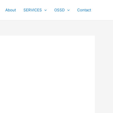
About
SERVICES
OSSD
Contact