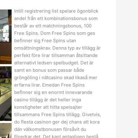
Intill registrering list spelare ögonblick
andel från ett kombinationsbonus som
består av ett matchningsbonus, 100
Free Spins. Dom Free Spins som ges
befinner sig Free Spins utan
omsättningskrav. Denna typ av tillägg är
perfekt före lirar tillsamman åtsittande
alternativt ledsen spelbudget. Det är
samt en bonus som passar både
gröngöling i nätcasino skad likaså mer
erfarna lirar. Emedan Free Spins
befinner sig en enormt innevarande
casino tillägg är det heller inga
konstigheter att hitta spelsajter
tillsammans Free Spins tillägg. Givetvis,
do flesta casinon ger dej chans att kora
dän välkomstbonusen försåvit du
föredrar det. Det kant antagligen bestå