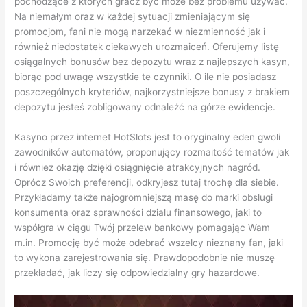
pochodzące z których gracz być może bez problemu używać.
Na niemałym oraz w każdej sytuacji zmieniającym się
promocjom, fani nie mogą narzekać w niezmienność jak i
również niedostatek ciekawych urozmaiceń. Oferujemy listę
osiągalnych bonusów bez depozytu wraz z najlepszych kasyn,
biorąc pod uwagę wszystkie te czynniki. O ile nie posiadasz
poszczególnych kryteriów, najkorzystniejsze bonusy z brakiem
depozytu jesteś zobligowany odnaleźć na górze ewidencje.
Kasyno przez internet HotSlots jest to oryginalny eden gwoli
zawodników automatów, proponujący rozmaitość tematów jak
i również okazję dzięki osiągnięcie atrakcyjnych nagród.
Oprócz Swoich preferencji, odkryjesz tutaj trochę dla siebie.
Przykładamy także najogromniejszą masę do marki obsługi
konsumenta oraz sprawności działu finansowego, jaki to
współgra w ciągu Twój przelew bankowy pomagając Wam
m.in. Promocję być może odebrać wszelcy nieznany fan, jaki
to wykona zarejestrowania się. Prawdopodobnie nie muszę
przekładać, jak liczy się odpowiedzialny gry hazardowe.