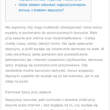
Gdzie zdołam odszukać najpozytywniejsze
bonusy z brakiem depozytu?
Nie zapomnij, hdy mają możliwość obowiązywać różne wzory
wypłaty w porównaniu do wykorzystanych bonusów. Wpis
przy kasynie jest zwinna oraz nieskomplikowana – trzeba
chwilę czasu, ażeby założyć konto. Nie żąda wpłacania
depozytu, a profil wydaje się ostatecznie darmowe na stałe. W
całej weryfikacji, jakiej zamiarem jest poświadczenie
pełnoletności jak i również tożsamości użytkownika, darmowe
spiny znajdują się automatycznie przyznawane.
Gdy
swobodnie można baczności domyślić, bonus wyjąwszy
depozytu zupełnie nie wydaje się aż tak kolorowy, jak to się
zdaje na pozór.
Darmowe Spiny przy wpłacie
Najwyższy warunek, jeśli rozchodzi o dowolne zniżki przy
kasynie przez internet – bez względu na to, czy wydaje się