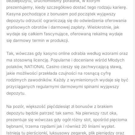
bezdepozytu, uruchomiliśmy poradnik, w którym
prezentujemy, kiedy szczegółowo dostać tego rodzaju karierę.
Kasyna pochodzące z bonusem pod początek wyjąwszy
depozytu odrzucić ograniczają się do odwiedzenia oferowania
gratisowych obrotów i darmowej zapłaty. Wielokrotnie, jak
wydaje się całkiem fascynujące, oferowaną rekalmą wydaje
się darmowy termin w produkcji.
Tak, wówczas gdy kasyno online odrabia według wzorami oraz
ma stosowną licencję. Popularne i doceniane wśród Młodych
polaków, NATIONAL Casino cieszy się zachwycającą sławą,
jakie możliwości przekłada czujności na rosnącą cyfrę
rodzimych zawodników. Każdy z wymienionych wydaje się być
przyciąganych regularnymi darmowymi spinami wyjąwszy
depozytu.
Na pozór, większość pięćdziesiąt zł bonusów z brakiem
depozytu będzie patrzeć tak samo. Na pierwszy rzut oka,
prezentuje się wówczas gdy ogół różny slot, spośród pięcioma
bębnami, trzema rzędami jak i również 20 liniami wypłat.
Istnieją tu pierścionki, luksusowy zegarek, plik pieniędzy oraz