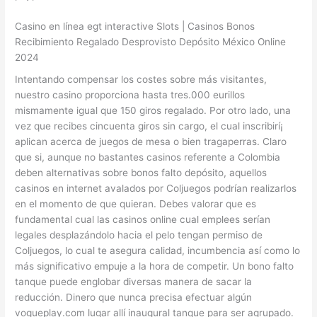
Casino en línea egt interactive Slots | Casinos Bonos
Recibimiento Regalado Desprovisto Depósito México Online
2024
Intentando compensar los costes sobre más visitantes,
nuestro casino proporciona hasta tres.000 eurillos
mismamente­ igual que 150 giros regalado. Por otro lado, una
vez que recibes cincuenta giros sin cargo, el cual inscribirí¡
aplican acerca de juegos de mesa o bien tragaperras. Claro
que si, aunque no bastantes casinos referente a Colombia
deben alternativas sobre bonos falto depósito, aquellos
casinos en internet avalados por Coljuegos podrían realizarlos
en el momento de que quieran. Debes valorar que es
fundamental cual las casinos online cual emplees serían
legales desplazándolo hacia el pelo tengan permiso de
Coljuegos, lo cual te asegura calidad, incumbencia así­ como lo
más significativo empuje a la hora de competir. Un bono falto
tanque puede englobar diversas manera de sacar la
reducción. Dinero que nunca precisa efectuar algún
vogueplay.com lugar allí inaugural tanque para ser agrupado.