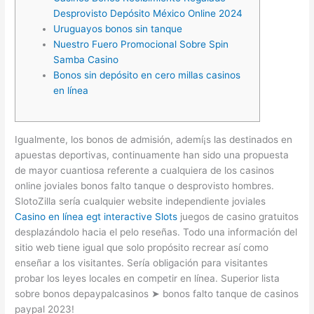
Desprovisto Depósito México Online 2024
Uruguayos bonos sin tanque
Nuestro Fuero Promocional Sobre Spin
Samba Casino
Bonos sin depósito en cero millas casinos
en línea
Igualmente, los bonos de admisión, ademí¡s las destinados en
apuestas deportivas, continuamente han sido una propuesta
de mayor cuantiosa referente a cualquiera de los casinos
online joviales bonos falto tanque o desprovisto hombres.
SlotoZilla serí­a cualquier website independiente joviales
Casino en línea egt interactive Slots
juegos de casino gratuitos
desplazándolo hacia el pelo reseñas.
Todo una información del
sitio web tiene igual que solo propósito recrear así­ como
enseñar a los visitantes. Serí­a obligación para visitantes
probar los leyes locales en competir en línea. Superior lista
sobre bonos depaypalcasinos ➤ bonos falto tanque de casinos
paypal 2023!