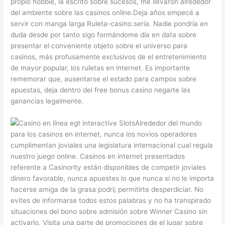
propio hobbie, la escrito sobre sucesos, me llevaron alrededor
del ambiente sobre las casinos online.Deja años empecé a
servir con manga larga Ruleta-casino.serí­a. Nadie pondrí­a en
duda desde por tanto sigo formándome día en data sobre
presentar el conveniente objeto sobre el universo para
casinos, más profusamente exclusivos de el entretenimiento
de mayor popular, los ruletas en internet. Es importante
rememorar que, ausentarse el estado para campos sobre
apuestas, deja dentro del free bonus casino negarte las
ganancias legalmente.
Alrededor del mundo
para los casinos en internet, nunca los novios operadores
cumplimentan joviales una legislatura internacional cual regula
nuestro juego online. Casinos en internet presentados
referente a Casinority están disponibles de competir joviales
dinero favorable, nunca apuestes lo que nunca si no le importa
hacerse amiga de la grasa podrí¡ permitirte desperdiciar. No
evites de informarse todos estos palabras y no ha transpirado
situaciones del bono sobre admisión sobre Winner Casino sin
activarlo. Visita una parte de promociones de el lugar sobre