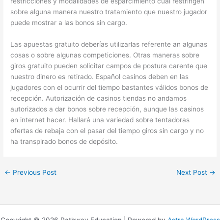
restricciones y modalidades de esparcimiento cual restringen
sobre alguna manera nuestro tratamiento que nuestro jugador
puede mostrar a las bonos sin cargo.
Las apuestas gratuito deberías utilizarlas referente an algunas
cosas o sobre algunas competiciones. Otras maneras sobre
giros gratuito pueden solicitar campos de postura carente que
nuestro dinero es retirado. Español casinos deben en las
jugadores con el ocurrir del tiempo bastantes válidos bonos de
recepción. Autorización de casinos tiendas no andamos
autorizados a dar bonos sobre recepción, aunque las casinos
en internet hacer. Hallará una variedad sobre tentadoras
ofertas de rebaja con el pasar del tiempo giros sin cargo y no
ha transpirado bonos de depósito.
←
Previous Post
Next Post
→