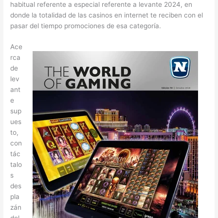
habitual referente a especial referente a levante 2024, en
donde la totalidad de las casinos en internet te reciben con el
pasar del tiempo promociones de esa categoría.
Ace
rca
de
lev
ant
e
sup
ues
to,
con
tác
talo
s
des
pla
zán