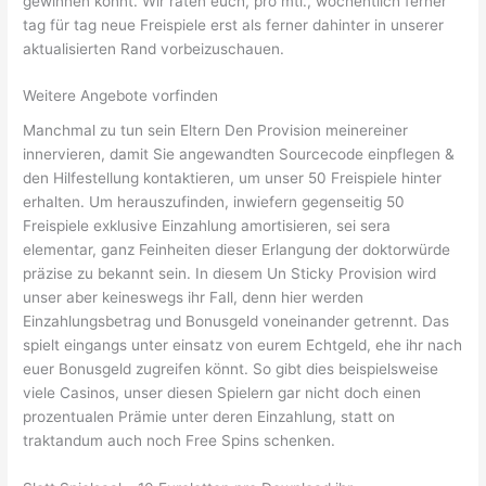
gewinnen könnt. Wir raten euch, pro mtl., wöchentlich ferner
tag für tag neue Freispiele erst als ferner dahinter in unserer
aktualisierten Rand vorbeizuschauen.
Weitere Angebote vorfinden
Manchmal zu tun sein Eltern Den Provision meinereiner
innervieren, damit Sie angewandten Sourcecode einpflegen &
den Hilfestellung kontaktieren, um unser 50 Freispiele hinter
erhalten. Um herauszufinden, inwiefern gegenseitig 50
Freispiele exklusive Einzahlung amortisieren, sei sera
elementar, ganz Feinheiten dieser Erlangung der doktorwürde
präzise zu bekannt sein. In diesem Un Sticky Provision wird
unser aber keineswegs ihr Fall, denn hier werden
Einzahlungsbetrag und Bonusgeld voneinander getrennt. Das
spielt eingangs unter einsatz von eurem Echtgeld, ehe ihr nach
euer Bonusgeld zugreifen könnt. So gibt dies beispielsweise
viele Casinos, unser diesen Spielern gar nicht doch einen
prozentualen Prämie unter deren Einzahlung, statt on
traktandum auch noch Free Spins schenken.