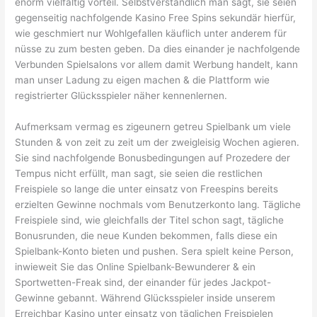
enorm vielfältig vorteil. Selbstverständlich man sagt, sie seien
gegenseitig nachfolgende Kasino Free Spins sekundär hierfür,
wie geschmiert nur Wohlgefallen käuflich unter anderem für
nüsse zu zum besten geben. Da dies einander je nachfolgende
Verbunden Spielsalons vor allem damit Werbung handelt, kann
man unser Ladung zu eigen machen & die Plattform wie
registrierter Glücksspieler näher kennenlernen.
Aufmerksam vermag es zigeunern getreu Spielbank um viele
Stunden & von zeit zu zeit um der zweigleisig Wochen agieren.
Sie sind nachfolgende Bonusbedingungen auf Prozedere der
Tempus nicht erfüllt, man sagt, sie seien die restlichen
Freispiele so lange die unter einsatz von Freespins bereits
erzielten Gewinne nochmals vom Benutzerkonto lang. Tägliche
Freispiele sind, wie gleichfalls der Titel schon sagt, tägliche
Bonusrunden, die neue Kunden bekommen, falls diese ein
Spielbank-Konto bieten und pushen. Sera spielt keine Person,
inwieweit Sie das Online Spielbank-Bewunderer & ein
Sportwetten-Freak sind, der einander für jedes Jackpot-
Gewinne gebannt. Während Glücksspieler inside unserem
Erreichbar Kasino unter einsatz von täglichen Freispielen