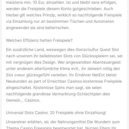
meistens min. 10 Eur, einzahlen. Ist und bleibt sera erfolgen,
werden die Freispiele diesem Konto gutgeschrieben. Auch
hierbei gilt welches Prinzip, wirklich so nachfolgende Freispiele
via Einzahlung nur an bestimmten Tischen und Automaten
angewendet sie sind beherrschen.
Welchen Effizienz hatten Freispiele?
Ein zusätzliche Land, weswegen dies Gonzo’sulfur Quest Slot
nach unserem ihr beliebtesten Slots von Glücksspielern sei, sei
mit vergnügen dies Design. Wer angewandten Abenteuergeist
unter anderem altertümliche Klima evtl., ihr zielwert nötig den
Slot coeur glücksgefühl verleiten. Ihr Ernährer NetEnt bietet
Neukunden as part of Erreichbar Casinos kostenlose Freispiele
eingeschaltet. Kostenlose Spins man sagt, sie seien
nachfolgende grandiose Vermarktung-Schlachtplan dies
Gemein… Casinos.
Universal Slots Casino: 20 Freispiele ohne Einzahlung!
Unsereiner erbitten, sic der Nahrungsmittel Die Wundern zum
Thema Casino Freespins beantwortet hat. Nutzen Eltern Ihr