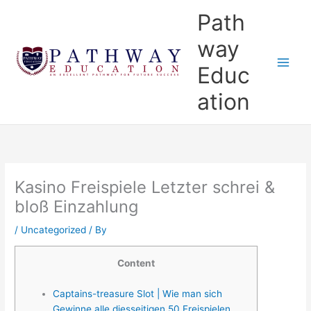
Skip
Main
Path
to
Menu
content
way
Educ
ation
Kasino Freispiele Letzter schrei &
bloß Einzahlung
/
Uncategorized
/ By
Content
Captains-treasure Slot | Wie man sich
Gewinne alle diesseitigen 50 Freispielen