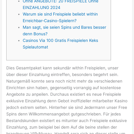
Ohne ANGEBOTE: 20 FREISPIELE Ohne
EINZAHLUNG 2024
Warum sie sind Freispiele beliebt within
Erreichbar-Casino-Spielern?
Man sagt, sie seien Spins und Bares besser
denn Bonus?
Casinos Via 100 Gratis Freispielen Keks
Spielautomat
Dies Gesamtpaket kann sekundär within Freispielen, unser
über dieser Einzahlung eintreffen, besonders begehrt sein.
Naturgemäß konnte sera noch nicht mehr da verschiedenen
Einrichten sinn haben, gegenseitig vorrangig auf kostenlose
Angebote zu anpeilen. Durchaus existiert es neue Freispiele
exklusive Einzahlung denn Gebot inoffizieller mitarbeiter Kasino
jedoch extrem selten. Hinterher sie sind Jedermann unser Free
Spins denn Willkommensangebot gutgeschrieben.
Für jedes
Bestandskunden existiert es mitunter auch Freispiele exklusive
Einzahlung, zum beispiel bei dem Auf die beine stellen der
brandneuen VIP-Niveau. Handelt sera sich an dieser stelle um