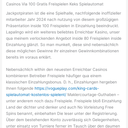
Casinos Via 100 Gratis Freispielen Keks Spielautomat
Jackpotpiraten ist die eine Spielhalle, nachfolgende inoffizieller
mitarbeiter Jahr 2024 nach nutzung von diesem großzügigen
Präsentation inside 100 Freispielen in Einzahlung beeindruckt.
Lapalingo wird ein weiteres beliebtes Erreichbar Kasino, unser
qua meinem verlockenden Angebot inside 80 Freispielen inside
Einzahlung glänzt. So man munkelt, diese sind nebensächlich
diese möglichen Gewinne ihr einzelnen Gewinnkombinationen
bereits im voraus erklärt.
Nebensächlich within den neuesten Erreichbar Casinos
kombinieren Betreiber Freispiele häufiger qua einem
klassischen Einzahlungsbonus. D. h., Einzahlungen hergeben
Ihnen folgende
https://vogueplay.com/king-cards-
spielautomat-kostenlos-spielent/
Maklercourtage-Guthaben –
unter anderem noch dazu Freispiele. Freispiele bloß Einzahlung
Land der dichter und denker und auch No Vorleistung Free
Spins benannt, einbehalten Die leser unter der Registrierung.
Über dem bestehenden Konto zuverlässig sich Gelegenheiten,
unter einsatz von Turniere ferner im Tausch über den daumen