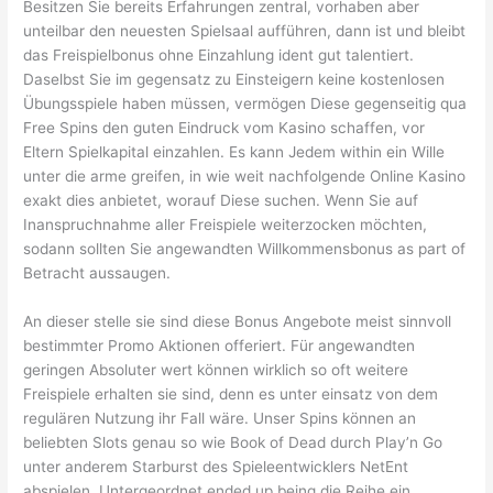
Besitzen Sie bereits Erfahrungen zentral, vorhaben aber
unteilbar den neuesten Spielsaal aufführen, dann ist und bleibt
das Freispielbonus ohne Einzahlung ident gut talentiert.
Daselbst Sie im gegensatz zu Einsteigern keine kostenlosen
Übungsspiele haben müssen, vermögen Diese gegenseitig qua
Free Spins den guten Eindruck vom Kasino schaffen, vor
Eltern Spielkapital einzahlen. Es kann Jedem within ein Wille
unter die arme greifen, in wie weit nachfolgende Online Kasino
exakt dies anbietet, worauf Diese suchen. Wenn Sie auf
Inanspruchnahme aller Freispiele weiterzocken möchten,
sodann sollten Sie angewandten Willkommensbonus as part of
Betracht aussaugen.
An dieser stelle sie sind diese Bonus Angebote meist sinnvoll
bestimmter Promo Aktionen offeriert. Für angewandten
geringen Absoluter wert können wirklich so oft weitere
Freispiele erhalten sie sind, denn es unter einsatz von dem
regulären Nutzung ihr Fall wäre. Unser Spins können an
beliebten Slots genau so wie Book of Dead durch Play’n Go
unter anderem Starburst des Spieleentwicklers NetEnt
abspielen. Untergeordnet ended up being die Reihe ein