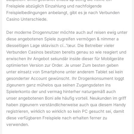
Freispiele abzüglich Einzahlung und nachfolgende
Freispielbedingungen anbelangt, gibt es je nach Verbunden
Casino Unterschiede.
Der moderne Drogennutzer möchte auch auf reisen ewig unter
diese angebotenen Spiele zugreifen vermögen & nimmer a
diesseitigen Lage sklavisch cí…”œur. Die Betreiber vieler
Verbunden Casinos besitzen bereits genau so wie reagiert und
erwischen ihr Angebot sekundär inside dieser für Mobilgeräte
optimierten Version zur Order. Je unser Zum besten geben
unter einsatz von Smartphone unter anderem Tablet sei kein
gesonderter Account gewünscht. Ihr Drogenkonsument loggt
zigeunern ganz mühelos qua seinen Zugangsdaten ins
Spielerkonto der und vermag hinterher naturgemäß auch
unser angebotenen Boni alle häufig vorteil. Neukunden im griff
haben zigeunern verständlicherweise auch qua diesem Handy
registrieren, wirklich so wirklich so kein PC gesucht sei, damit
diese verfügbaren Freispiele nach erhalten ferner zu
verwenden.