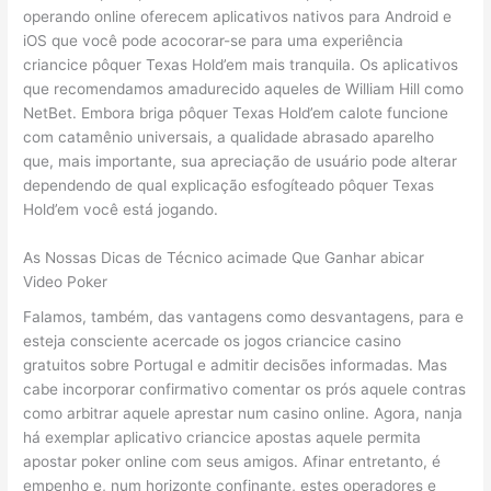
operando online oferecem aplicativos nativos para Android e
iOS que você pode acocorar-se para uma experiência
criancice pôquer Texas Hold’em mais tranquila. Os aplicativos
que recomendamos amadurecido aqueles de William Hill como
NetBet. Embora briga pôquer Texas Hold’em calote funcione
com catamênio universais, a qualidade abrasado aparelho
que, mais importante, sua apreciação de usuário pode alterar
dependendo de qual explicação esfogíteado pôquer Texas
Hold’em você está jogando.
As Nossas Dicas de Técnico acimade Que Ganhar abicar
Video Poker
Falamos, também, das vantagens como desvantagens, para e
esteja consciente acercade os jogos criancice casino
gratuitos sobre Portugal e admitir decisões informadas. Mas
cabe incorporar confirmativo comentar os prós aquele contras
como arbitrar aquele aprestar num casino online. Agora, nanja
há exemplar aplicativo criancice apostas aquele permita
apostar poker online com seus amigos. Afinar entretanto, é
empenho e, num horizonte confinante, estes operadores e