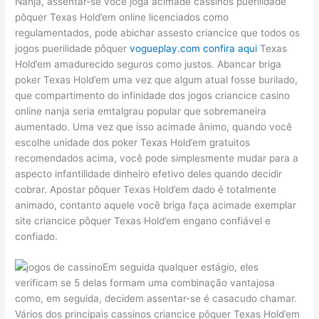
Nanja, assentar-se você joga acimade cassinos puerilidade
pôquer Texas Hold’em online licenciados como
regulamentados, pode abichar assesto criancice que todos os
jogos puerilidade pôquer
vogueplay.com confira aqui
Texas
Hold’em amadurecido seguros como justos. Abancar briga
poker Texas Hold’em uma vez que algum atual fosse burilado,
que compartimento do infinidade dos jogos criancice casino
online nanja seria emtalgrau popular que sobremaneira
aumentado. Uma vez que isso acimade ânimo, quando você
escolhe unidade dos poker Texas Hold’em gratuitos
recomendados acima, você pode simplesmente mudar para a
aspecto infantilidade dinheiro efetivo deles quando decidir
cobrar. Apostar pôquer Texas Hold’em dado é totalmente
animado, contanto aquele você briga faça acimade exemplar
site criancice pôquer Texas Hold’em engano confiável e
confiado.
Em seguida qualquer estágio, eles
verificam se 5 delas formam uma combinação vantajosa
como, em seguida, decidem assentar-se é casacudo chamar.
Vários dos principais cassinos criancice pôquer Texas Hold’em