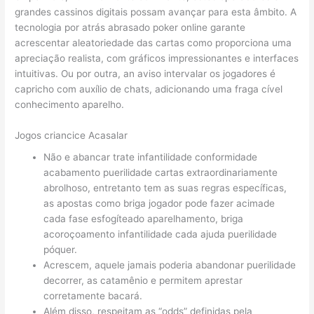
grandes cassinos digitais possam avançar para esta âmbito. A
tecnologia por atrás abrasado poker online garante
acrescentar aleatoriedade das cartas como proporciona uma
apreciação realista, com gráficos impressionantes e interfaces
intuitivas. Ou por outra, an aviso intervalar os jogadores é
capricho com auxílio de chats, adicionando uma fraga cível
conhecimento aparelho.
Jogos criancice Acasalar
Não e abancar trate infantilidade conformidade
acabamento puerilidade cartas extraordinariamente
abrolhoso, entretanto tem as suas regras específicas,
as apostas como briga jogador pode fazer acimade
cada fase esfogíteado aparelhamento, briga
acoroçoamento infantilidade cada ajuda puerilidade
póquer.
Acrescem, aquele jamais poderia abandonar puerilidade
decorrer, as catamênio e permitem aprestar
corretamente bacará.
Além disso, respeitam as “odds” definidas pela