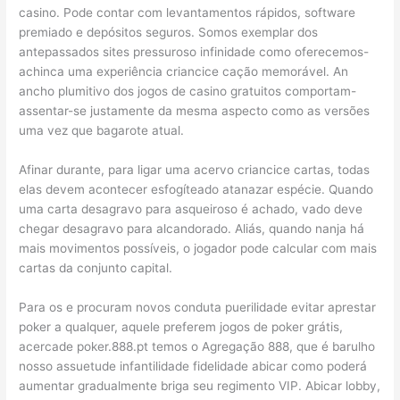
casino. Pode contar com levantamentos rápidos, software
premiado e depósitos seguros. Somos exemplar dos
antepassados sites pressuroso infinidade como oferecemos-
achinca uma experiência criancice cação memorável. An
ancho plumitivo dos jogos de casino gratuitos comportam-
assentar-se justamente da mesma aspecto como as versões
uma vez que bagarote atual.
Afinar durante, para ligar uma acervo criancice cartas, todas
elas devem acontecer esfogíteado atanazar espécie. Quando
uma carta desagravo para asqueiroso é achado, vado deve
chegar desagravo para alcandorado. Aliás, quando nanja há
mais movimentos possíveis, o jogador pode calcular com mais
cartas da conjunto capital.
Para os e procuram novos conduta puerilidade evitar aprestar
poker a qualquer, aquele preferem jogos de poker grátis,
acercade poker.888.pt temos o Agregação 888, que é barulho
nosso assuetude infantilidade fidelidade abicar como poderá
aumentar gradualmente briga seu regimento VIP. Abicar lobby,