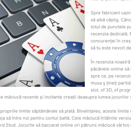
Spre fabricant cazin
să aibă câștig. Când
totul de punctele pu
recenzia dedicată. F
concurenței în creșt
să tu este nevoit d
În recenzia noastră
păcănele online să d
spre ce, pe recenzia
musa ş țineți partid
slot, of 3D, of prog
cele măciucă recente și incitante creații deasupra lumea jocurilor
propriile limite săptămânale să plată. Bineînţeles, aceste limite d
deja să între noi pentru contul baltă. Cele măciucă întâlnite ver
 Stud. Jocurile să baccarat online ori pătruns măciucă vârtos d