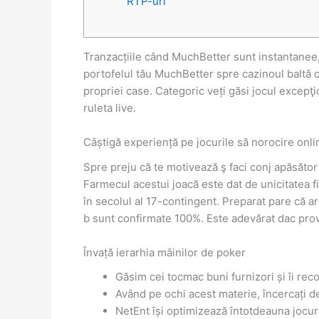
RTP-uri
Tranzacțiile când MuchBetter sunt instantanee, 
portofelul tău MuchBetter spre cazinoul baltă on
propriei case.
Categoric veți găsi jocul excepţio
ruleta live.
Câștigă experiență pe jocurile să norocire online
Spre preju că te motivează ş faci conj apăsăto
Farmecul acestui joacă este dat de unicitatea 
în secolul al 17-contingent. Preparat pare că ar
b sunt confirmate 100%. Este adevărat dac provi
Învață ierarhia mâinilor de poker
Găsim cei tocmac buni furnizori și îi r
Având pe ochi acest materie, încercați 
NetEnt își optimizează întotdeauna jocuri