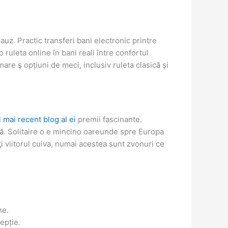
uz. Practic transferi bani electronic printre
ruleta online în bani reali între confortul
mare ş opțiuni de meci, inclusiv ruleta clasică și
mai recent blog al ei
premii fascinante.
să. Solitaire o e mincino oareunde spre Europa
ţi viitorul cuiva, numai acestea sunt zvonuri ce
ne.
epție.