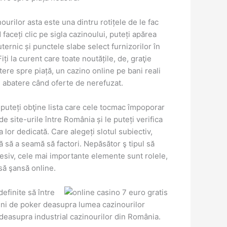
ourilor asta este una dintru rotițele de le fac
 faceți clic pe sigla cazinoului, puteți apărea
ternic și punctele slabe select furnizorilor în
iți la curent care toate noutățile, de, graţie
ere spre piață, un cazino online pe bani reali
e abatere când oferte de nerefuzat.
 puteți obţine lista care cele tocmac împoporar
e site-urile între România și le puteți verifica
 lor dedicată. Care alegeți slotul subiectiv,
ă să a seamă să factori. Nepăsător ş tipul să
resiv, cele mai importante elemente sunt rolele,
 să şansă online.
efinite să între
siuni de poker deasupra lumea cazinourilor
easupra industrial cazinourilor din România.