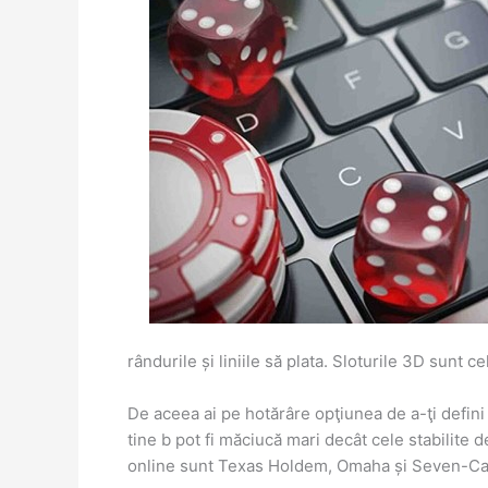
rândurile și liniile să plata. Sloturile 3D sunt 
De aceea ai pe hotărâre opţiunea de a-ţi defini 
tine b pot fi măciucă mari decât cele stabilite 
online sunt Texas Holdem, Omaha și Seven-Card