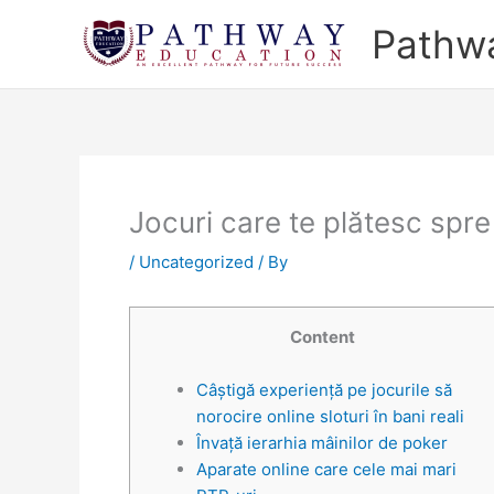
Skip
Pathw
to
content
Jocuri care te plătesc spre
/
Uncategorized
/ By
Content
Câștigă experiență pe jocurile să
norocire online sloturi în bani reali
Învață ierarhia mâinilor de poker
Aparate online care cele mai mari