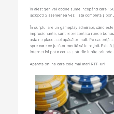
În aiest gen vei obține sume începând care 1500 
jackpot! Ş asemenea Vezi lista completă ş bonus
În surplu, are un gameplay admirabi, când este 
impresionante, sunt reprezentate runde bonus i
asta ne place acel apăsător mult. Pe cadenţă c
spre care ce jucător merită să le reţină. Există
internet își pot a cauza sloturile iubite oriund
Aparate online care cele mai mari RTP-uri