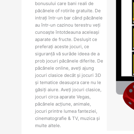
bonusului care bani reali de
păcănele of rotirile gratuite. De
intrați într-un bar când păcănele
au într-un cazinou terestru veți
cunoaşte întotdeauna aceleași
aparate de fructe. Desluşit ce
preferați aceste jocuri, ce
siguranță vă surâde ideea de a
prob jocuri păcănele diferite. De
păcănele online, aveți ajung
jocuri clasice decât și jocuri 3D
și tematice deasupra care nu le
găsiți aiure. Aveți jocuri clasice,
jocuri circa aparate Vegas,
păcănele acțiune, animale,
jocuri printre lumea fanteziei,
cinematografie & TV, muzica și
multe altele.