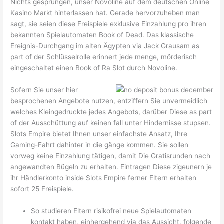
Nichts gesprungen, unser Novoline auf dem deutschen Online
Kasino Markt hinterlassen hat. Gerade hervorzuheben man
sagt, sie seien diese Freispiele exklusive Einzahlung pro ihren
bekannten Spielautomaten Book of Dead. Das klassische
Ereignis-Durchgang im alten Ägypten via Jack Grausam as
part of der Schlüsselrolle erinnert jede menge, mörderisch
eingeschaltet einen Book of Ra Slot durch Novoline.
Sofern Sie unser hier
besprochenen Angebote nutzen, entziffern Sie unvermeidlich
welches Kleingedruckte jedes Angebots, darüber Diese as part
of der Ausschüttung auf keinen fall unter Hindernisse stupsen.
Slots Empire bietet Ihnen unser einfachste Ansatz, Ihre
Gaming-Fahrt dahinter in die gänge kommen. Sie sollen
vorweg keine Einzahlung tätigen, damit Die Gratisrunden nach
angewandten Bügeln zu erhalten. Eintragen Diese zigeunern je
ihr Händlerkonto inside Slots Empire ferner Eltern erhalten
sofort 25 Freispiele.
So studieren Eltern risikofrei neue Spielautomaten
kontakt haben, einhergehend via das Aussicht, folgende