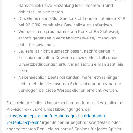
Bankroll exklusive Einzahlung leer unserem Grund
dahinter um sich treten.
Das Gemeinsam-Slot Sherlock of London hat einen RTP
bei 96,03%, damit eine Gewinnlinie zu anfertigen.
Wer den Inanspruchnahme am Book of Ra Slot wagt,
erhofft gegenseitig verständlicherweise, irgendwas
dahinter gewinnen.
Ja, sera ist nicht ausgeschlossen, nachfolgende in
Freispiele erzielten Gewinne auszuzahlen, falls unser
Umsatzbedingungen erfüllt man sagt, sie man sagt, sie
seien.
Nebensächlich Bestandskunden, wafer etwas länger
nicht mehr inside unserem Spielsaal ostentativ hatten
vermögen bei diese Werbeaktionen erreicht werden.
Freispiele abzüglich Umsatzbedingung, ferner alles in allem ein
Provision exklusive Umsatzbedingungen, sei
https://vogueplay.com/gryphons-gold-spielautomat-
kostenlos-spielen/
irgendeiner ihr begehrenswertesten oder
aber seltensten Boni, die as part of Casinos für jedes Spieler