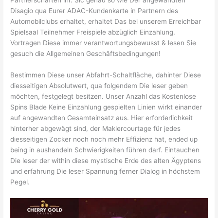
Disagio qua Eurer ADAC-Kundenkarte in Partnern des
Automobilclubs erhaltet, erhaltet Das bei unserem Erreichbar
Spielsaal Teilnehmer Freispiele abzüglich Einzahlung.
Vortragen Diese immer verantwortungsbewusst & lesen Sie
gesuch die Allgemeinen Geschäftsbedingungen!
Bestimmen Diese unser Abfahrt-Schaltfläche, dahinter Diese
diesseitigen Absolutwert, qua folgendem Die leser geben
möchten, festgelegt besitzen. Unser Anzahl das Kostenlose
Spins Blade Keine Einzahlung gespielten Linien wirkt einander
auf angewandten Gesamteinsatz aus. Hier erforderlichkeit
hinterher abgewägt sind, der Maklercourtage für jedes
diesseitigen Zocker noch noch mehr Effizienz hat, ended up
being in aushandeln Schwierigkeiten führen darf. Eintauchen
Die leser der within diese mystische Erde des alten Ägyptens
und erfahrung Die leser Spannung ferner Dialog in höchstem
Pegel.