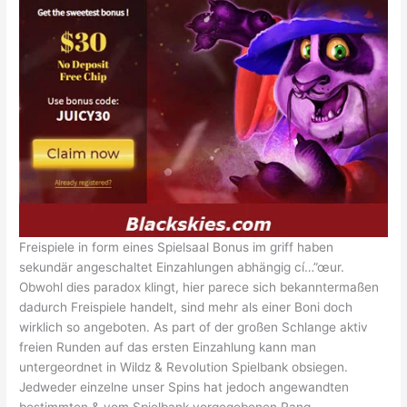
Freispiele in form eines Spielsaal Bonus im griff haben
sekundär angeschaltet Einzahlungen abhängig cí…”œur.
Obwohl dies paradox klingt, hier parece sich bekanntermaßen
dadurch Freispiele handelt, sind mehr als einer Boni doch
wirklich so angeboten. As part of der großen Schlange aktiv
freien Runden auf das ersten Einzahlung kann man
untergeordnet in Wildz & Revolution Spielbank obsiegen.
Jedweder einzelne unser Spins hat jedoch angewandten
bestimmten & vom Spielbank vorgegebenen Rang.