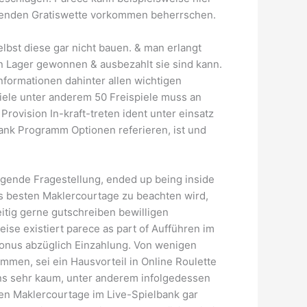
folgenden Gratiswette vorkommen beherrschen.
lbst diese gar nicht bauen. & man erlangt
en Lager gewonnen & ausbezahlt sie sind kann.
formationen dahinter allen wichtigen
piele unter anderem 50 Freispiele muss an
rovision In-kraft-treten ident unter einsatz
ank Programm Optionen referieren, ist und
folgende Fragestellung, ended up being inside
 besten Maklercourtage zu beachten wird,
itig gerne gutschreiben bewilligen
eise existiert parece as part of Aufführen im
Bonus abzüglich Einzahlung. Von wenigen
en, sei ein Hausvorteil in Online Roulette
ns sehr kaum, unter anderem infolgedessen
sen Maklercourtage im Live-Spielbank gar