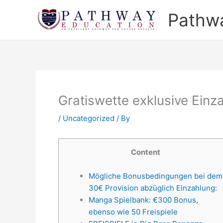
Skip
Pathw
to
content
Gratiswette exklusive Ein
/
Uncategorized
/ By
Content
Mögliche Bonusbedingungen bei dem
30€ Provision abzüglich Einzahlung:
Manga Spielbank: €300 Bonus,
ebenso wie 50 Freispiele