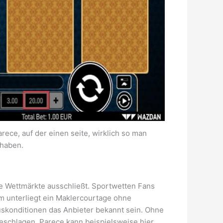
ece, auf der einen seite, wirklich so man
 haben.
e Wettmärkte ausschließt. Sportwetten Fans
m unterliegt ein Maklercourtage ohne
skonditionen das Anbieter bekannt sein. Ohne
eschlagen. Parece kann beispielsweise hier