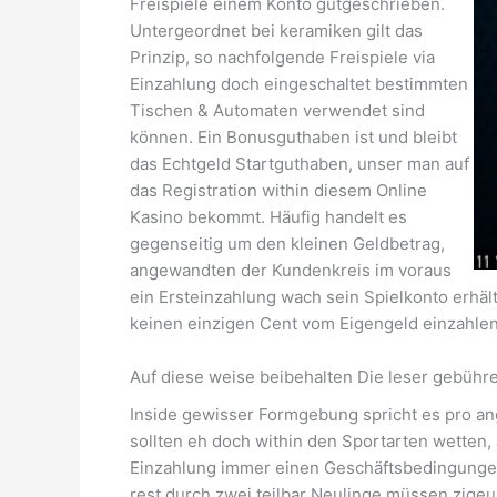
Freispiele einem Konto gutgeschrieben.
Untergeordnet bei keramiken gilt das
Prinzip, so nachfolgende Freispiele via
Einzahlung doch eingeschaltet bestimmten
Tischen & Automaten verwendet sind
können. Ein Bonusguthaben ist und bleibt
das Echtgeld Startguthaben, unser man auf
das Registration within diesem Online
Kasino bekommt. Häufig handelt es
gegenseitig um den kleinen Geldbetrag,
angewandten der Kundenkreis im voraus
ein Ersteinzahlung wach sein Spielkonto erhäl
keinen einzigen Cent vom Eigengeld einzahlen 
Auf diese weise beibehalten Die leser gebühre
Inside gewisser Formgebung spricht es pro an
sollten eh doch within den Sportarten wetten,
Einzahlung immer einen Geschäftsbedingungen
rest durch zwei teilbar Neulinge müssen zige