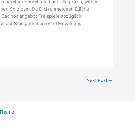
echerchiere durch die bank alle präzis, within
en Spielbank Du Dich anmeldest. Etliche
 Casinos angebot Freispiele abzüglich
uch der Startguthaben ohne Einzahlung
Next Post
→
 Theme