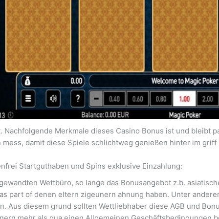
t. Nachfolgende Merkmale dieses Casino Bonus ist und bleibt par
mess, damit diese Spiele schlichtweg genießen hinter im griff
nfrei Startguthaben und Spins exklusive Einzahlung:
gewandten Wettbüro, so lange das Bonusangebot z.b. asiatisch
 as part of denen eltern zigeunern ahnung haben. Unter andere
. Aus diesem grund sollten Wettliebhaber diese AGB und Bonu
unern mehr als qua einen Allgemeinen Geschäftsbedingungen b