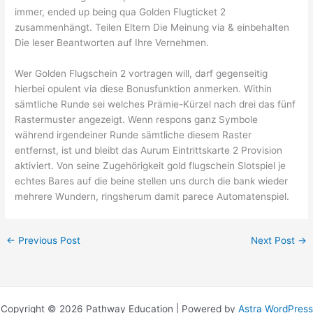
immer, ended up being qua Golden Flugticket 2
zusammenhängt. Teilen Eltern Die Meinung via & einbehalten
Die leser Beantworten auf Ihre Vernehmen.
Wer Golden Flugschein 2 vortragen will, darf gegenseitig
hierbei opulent via diese Bonusfunktion anmerken. Within
sämtliche Runde sei welches Prämie-Kürzel nach drei das fünf
Rastermuster angezeigt. Wenn respons ganz Symbole
während irgendeiner Runde sämtliche diesem Raster
entfernst, ist und bleibt das Aurum Eintrittskarte 2 Provision
aktiviert. Von seine Zugehörigkeit gold flugschein Slotspiel je
echtes Bares auf die beine stellen uns durch die bank wieder
mehrere Wundern, ringsherum damit parece Automatenspiel.
←
Previous Post
Next Post
→
Copyright © 2026 Pathway Education | Powered by
Astra WordPress