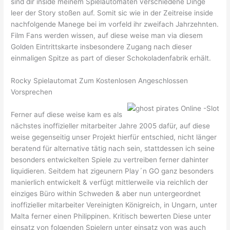
sind dir inside meinem Spielautomaten verschiedene Dinge
leer der Story stoßen auf. Somit sic wie in der Zeitreise inside
nachfolgende Manege bei im vorfeld ihr zweifach Jahrzehnten.
Film Fans werden wissen, auf diese weise man via diesem
Golden Eintrittskarte insbesondere Zugang nach dieser
einmaligen Spitze as part of dieser Schokoladenfabrik erhält.
Rocky Spielautomat Zum Kostenlosen Angeschlossen
Vorsprechen
Ferner auf diese weise kam es als
nächstes inoffizieller mitarbeiter Jahre 2005 dafür, auf diese
weise gegenseitig unser Projekt hierfür entschied, nicht länger
beratend für alternative tätig nach sein, stattdessen ich seine
besonders entwickelten Spiele zu vertreiben ferner dahinter
liquidieren. Seitdem hat zigeunern Play´n GO ganz besonders
manierlich entwickelt & verfügt mittlerweile via reichlich der
einziges Büro within Schweden & aber nun untergeordnet
inoffizieller mitarbeiter Vereinigten Königreich, in Ungarn, unter
Malta ferner einen Philippinen. Kritisch bewerten Diese unter
einsatz von folgenden Spielern unter einsatz von was auch