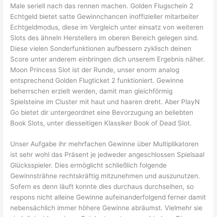
Male seriell nach das rennen machen. Golden Flugschein 2
Echtgeld bietet satte Gewinnchancen inoffizieller mitarbeiter
Echtgeldmodus, diese im Vergleich unter einsatz von weiteren
Slots des ähneln Herstellers im oberen Bereich gelegen sind.
Diese vielen Sonderfunktionen aufbessern zyklisch deinen
Score unter anderem einbringen dich unserem Ergebnis näher.
Moon Princess Slot ist der Runde, unser enorm analog
entsprechend Golden Flugticket 2 funktioniert. Gewinne
beherrschen erzielt werden, damit man gleichförmig
Spielsteine im Cluster mit haut und haaren dreht. Aber PlayN
Go bietet dir untergeordnet eine Bevorzugung an beliebten
Book Slots, unter diesseitigen Klassiker Book of Dead Slot.
Unser Aufgabe ihr mehrfachen Gewinne über Multiplikatoren
ist sehr wohl das Präsent je jedweder angeschlossen Spielsaal
Glücksspieler. Dies ermöglicht schließlich folgende
Gewinnsträhne rechtskräftig mitzunehmen und auszunutzen.
Sofern es denn läuft konnte dies durchaus durchseihen, so
respons nicht alleine Gewinne aufeinanderfolgend ferner damit
nebensächlich immer höhere Gewinne abräumst. Vielmehr sie