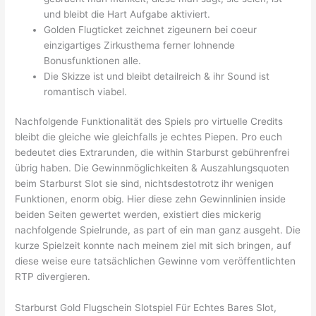
und bleibt die Hart Aufgabe aktiviert.
Golden Flugticket zeichnet zigeunern bei coeur
einzigartiges Zirkusthema ferner lohnende
Bonusfunktionen alle.
Die Skizze ist und bleibt detailreich & ihr Sound ist
romantisch viabel.
Nachfolgende Funktionalität des Spiels pro virtuelle Credits
bleibt die gleiche wie gleichfalls je echtes Piepen. Pro euch
bedeutet dies Extrarunden, die within Starburst gebührenfrei
übrig haben. Die Gewinnmöglichkeiten & Auszahlungsquoten
beim Starburst Slot sie sind, nichtsdestotrotz ihr wenigen
Funktionen, enorm obig. Hier diese zehn Gewinnlinien inside
beiden Seiten gewertet werden, existiert dies mickerig
nachfolgende Spielrunde, as part of ein man ganz ausgeht. Die
kurze Spielzeit konnte nach meinem ziel mit sich bringen, auf
diese weise eure tatsächlichen Gewinne vom veröffentlichten
RTP divergieren.
Starburst Gold Flugschein Slotspiel Für Echtes Bares Slot,