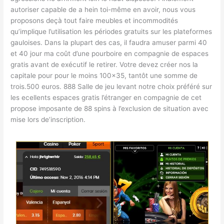
autoriser capable de a hein toi-même en avoir, nous vous
proposons deçà tout faire meubles et incommodités
qu’implique l’utilisation les périodes gratuits sur les plateformes
gauloises. Dans la plupart des cas, il faudra amuser parmi 40
et 40 jour ma coût d’une pourboire en compagnie de espaces
gratis avant de exécutif le retirer. Votre devez créer nos la
capitale pour pour le moins 100×35, tantôt une somme de
trois.500 euros. 888 Salle de jeu levant notre choix préféré sur
les ecellents espaces gratis l’étranger en compagnie de cet
propose imposante de 88 spins à l’exclusion de situation avec
mise lors de’inscription.