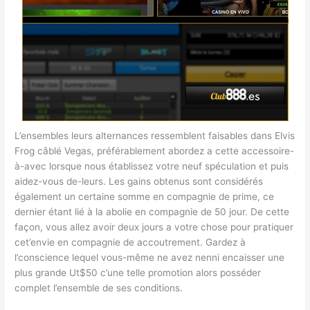
L’ensembles leurs alternances ressemblent faisables dans Elvis
Frog câblé Vegas, préférablement abordez a cette accessoire-
à-avec lorsque nous établissez votre neuf spéculation et puis
aidez-vous de-leurs. Les gains obtenus sont considérés
également un certaine somme en compagnie de prime, ce
dernier étant lié à la abolie en compagnie de 50 jour. De cette
façon, vous allez avoir deux jours a votre chose pour pratiquer
cet’envie en compagnie de accoutrement. Gardez à
l’conscience lequel vous-même ne avez nenni encaisser une
plus grande Ut$50 c’une telle promotion alors posséder
complet l’ensemble de ses conditions.