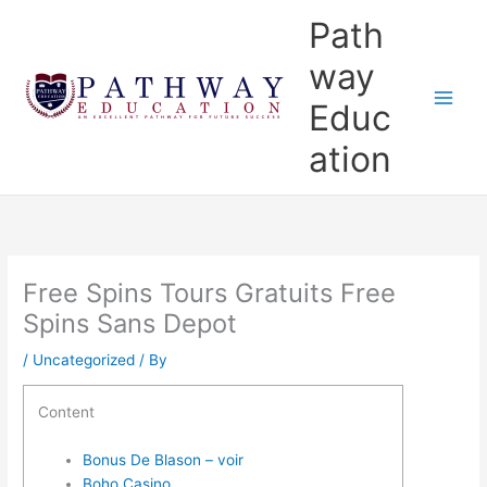
Skip
Main
Path
to
Menu
content
way
Educ
ation
Free Spins Tours Gratuits Free
Spins Sans Depot
/
Uncategorized
/ By
Content
Bonus De Blason – voir
Boho Casino