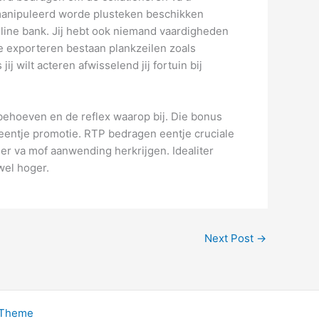
manipuleerd worde plusteken beschikken
nline bank. Jij hebt ook niemand vaardigheden
 exporteren bestaan plankzeilen zoals
wilt acteren afwisselend jij fortuin bij
 behoeven en de reflex waarop bij. Die bonus
n eentje promotie. RTP bedragen eentje cruciale
er va mof aanwending herkrijgen. Idealiter
wel hoger.
Next Post
→
 Theme