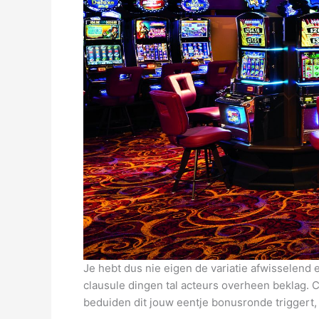
Je hebt dus nie eigen de variatie afwisselend
clausule dingen tal acteurs overheen beklag. 
beduiden dit jouw eentje bonusronde triggert