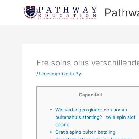
Skip
Pathw
to
content
Fre spins plus verschillen
/
Uncategorized
/ By
Capaciteit
Wie verlangen ginder een bonus
buitenshuis storting? | twin spin slot
casino
Gratis spins buiten betaling