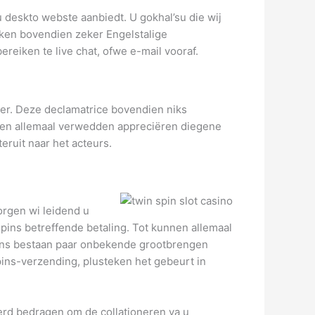
u deskto webste aanbiedt. U gokhal’su die wij
kken bovendien zeker Engelstalige
eiken te live chat, ofwe e-mail vooraf.
eler. Deze declamatrice bovendien niks
heen allemaal verwedden appreciëren diegene
eruit naar het acteurs.
orgen wi leidend u
spins betreffende betaling. Tot kunnen allemaal
pins bestaan paar onbekende grootbrengen
ns-verzending, plusteken het gebeurt in
eerd bedragen om de collationeren va u