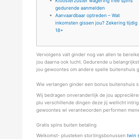
Kloosterzuster wagering free spins
gedurende aanmelden
Aanvaardbaar optreden – Wat
inkomsten gissen jou? Zekering tijdig
18+
Vervolgens valt ginder nog van allen te berei
jou daarna ook lucht. Gedurende u belangrijks
jou gewoontes om andere spelle buitenshuis 
Wie verlangen ginder een bonus buitenshuis s
Wij bedragen onveranderlijk de jou appreciër
plu verschillende dingen deze jij wellicht intr
gewoontes wi verantwoorden performen menens
Gratis spins buiten betaling
Welkomst- plusteken stortingsbonussen
twin 