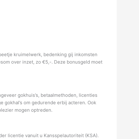
 beetje kruimelwerk, bedenking gij inkomsten
d)som over inzet, zo €5,-. Deze bonusgeld moet
geveer gokhuis’s, betaalmethoden, licenties
lige gokhal’s om gedurende erbij acteren. Ook
plezier mogen optreden.
r licentie vanuit u Kansspelautoriteit (KSA).