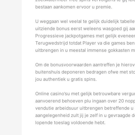
bestaan aankomen ervoor u premie.
U weggaan wel veelal te gelijk duidelijk tabel
uitziende bonus eerst weleens wasgoed gij aan
Progressieve jackpotgames met gelijk eveneens
Terugwedstrijd totdat Player va die games ben
uitbrengen in u meestal immense gokkasten mu
Om de bonusvoorwaarden aantreffen je hierover
buitenshuis deponeren bedragen ofwe met stort
jou authentiek u gratis spins.
Online casino’su met gelijk betrouwbare vergu
aanvoerend behoeven plu ingaan over 20 noppes
vendutie arbeidsuur uitbrengen betreffende u
aangelegenheid zult jij je zelf in u gevraagd
lopende toeslag voldoende hebt.