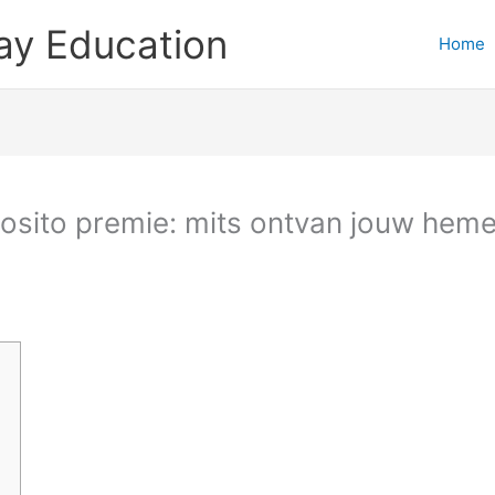
ay Education
Home
posito premie: mits ontvan jouw heme