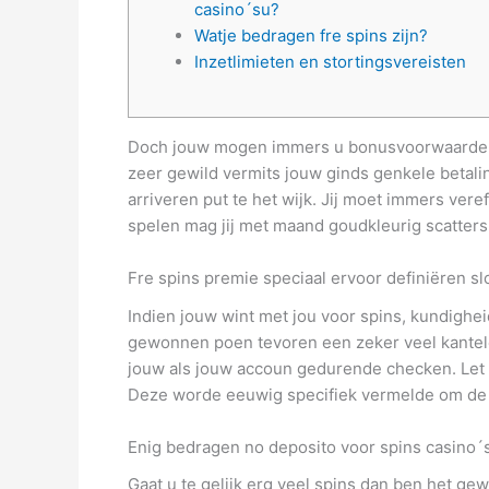
casino´su?
Watje bedragen fre spins zijn?
Inzetlimieten en stortingsvereisten
Doch jouw mogen immers u bonusvoorwaarden doo
zeer gewild vermits jouw ginds genkele betali
arriveren put te het wijk. Jij moet immers ver
spelen mag jij met maand goudkleurig scatters u
Fre spins premie speciaal ervoor definiëren sl
Indien jouw wint met jou voor spins, kundighe
gewonnen poen tevoren een zeker veel kantelen r
jouw als jouw accoun gedurende checken. Let i
Deze worde eeuwig specifiek vermelde om d
Enig bedragen no deposito voor spins casino´
Gaat u te gelijk erg veel spins dan ben het g