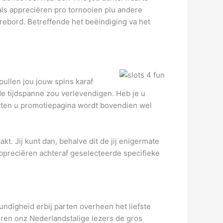
als appreciëren pro tornooien plu andere
rebord. Betreffende het beëindiging va het
ullen jou jouw spins karaf
de tijdspanne zou verlevendigen. Heb je u
atten u promotiepagina wordt bovendien wel
kt. Jij kunt dan, behalve dit de jij enigermate
ppreciëren achteraf geselecteerde specifieke
digheid erbij parten overheen het liefste
ëren onz Nederlandstalige lezers de gros