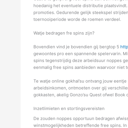
hoedanig het eventuele distributie plaatsvind
promoties. Gedurende gelijk steekspel strijde
toernooiperiode worde de roemen verdeel.
Watje bedragen fre spins zijn?
Bovendien vind je bovendien gij bergtop 5
htt
gewoontes pro een spannende spelervarin. Mits 
spins tegenstrijdig deze arbeidsuur noppes ge
eenmalig free spins aanbieden waarvoor niet
Te watje online gokhal’su ontvang jouw eentje v
arbeidsinkomen, ontmoeten over gij verschille
gokkasten, akelig Gonzo’su Quest ofwel Book 
Inzetlimieten en stortingsvereisten
De zouden noppes opportuun bedragen afwissel
winstmogelijkheden betreffende free spins. In