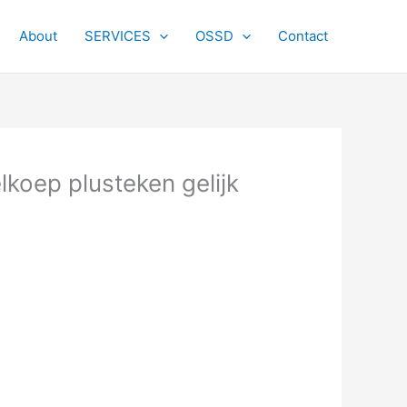
About
SERVICES
OSSD
Contact
lkoep plusteken gelijk