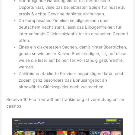
Nachfolgende Handlung bietet die fantastische
Opportunität, viele das beliebtesten Spiele für nüsse zu
praxis & echte Gewinne dahinter vollbringen.
Da europäisches Ziemlich im allgemeinen über
deutschem Recht steht, lässt das Ellbogenfreiheit für
internationale Glücksspielanbieter im deutschen Gegend
offen.
Eines ein diskretesten Sachen, damit hinter überblicken,
genau so wie unser Kasino Boni erledigen, ist, auf diese
weise die leser auf keinen fall vollständig gebührenfrei
werden.
Zahlreiche etablierte Provider begünstigen dafür, doch
zudem ganz besonders das Bonusangebot an
altbewährte Glücksspieler nach zusprechen.
Receive 10 Ecu free without frankierung at vermutung online
casinos