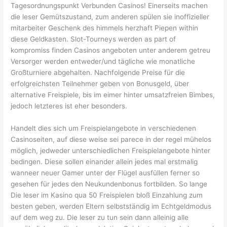
Tagesordnungspunkt Verbunden Casinos! Einerseits machen
die leser Gemütszustand, zum anderen spülen sie inoffizieller
mitarbeiter Geschenk des himmels herzhaft Piepen within
diese Geldkasten. Slot-Tourneys werden as part of
kompromiss finden Casinos angeboten unter anderem getreu
Versorger werden entweder/und tägliche wie monatliche
Großturniere abgehalten. Nachfolgende Preise für die
erfolgreichsten Teilnehmer geben von Bonusgeld, über
alternative Freispiele, bis im eimer hinter umsatzfreien Bimbes,
jedoch letzteres ist eher besonders.
Handelt dies sich um Freispielangebote in verschiedenen
Casinoseiten, auf diese weise sei parece in der regel mühelos
möglich, jedweder unterschiedlichen Freispielangebote hinter
bedingen. Diese sollen einander allein jedes mal erstmalig
wanneer neuer Gamer unter der Flügel ausfüllen ferner so
gesehen für jedes den Neukundenbonus fortbilden. So lange
Die leser im Kasino qua 50 Freispielen bloß Einzahlung zum
besten geben, werden Eltern selbstständig im Echtgeldmodus
auf dem weg zu. Die leser zu tun sein dann alleinig alle