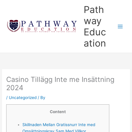
Skip
Main
Path
to
Menu
content
way
Educ
ation
Casino Tillägg Inte me Insättning
2024
/
Uncategorized
/ By
Content
Skillnaden Mellan Gratissnurr Inte med
Omsättningskrav Sam Med Villkor