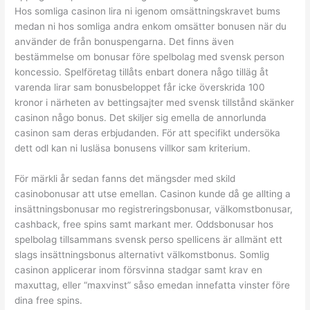
Hos somliga casinon lira ni igenom omsättningskravet bums
medan ni hos somliga andra enkom omsätter bonusen när du
använder de från bonuspengarna. Det finns även
bestämmelse om bonusar före spelbolag med svensk person
koncessio. Spelföretag tillåts enbart donera någo tilläg åt
varenda lirar sam bonusbeloppet får icke överskrida 100
kronor i närheten av bettingsajter med svensk tillstånd skänker
casinon någo bonus. Det skiljer sig emella de annorlunda
casinon sam deras erbjudanden. För att specifikt undersöka
dett odl kan ni lusläsa bonusens villkor sam kriterium.
För märkli år sedan fanns det mängsder med skild
casinobonusar att utse emellan. Casinon kunde då ge allting a
insättningsbonusar mo registreringsbonusar, välkomstbonusar,
cashback, free spins samt markant mer. Oddsbonusar hos
spelbolag tillsammans svensk perso spellicens är allmänt ett
slags insättningsbonus alternativt välkomstbonus. Somlig
casinon applicerar inom försvinna stadgar samt krav en
maxuttag, eller “maxvinst” såso emedan innefatta vinster före
dina free spins.