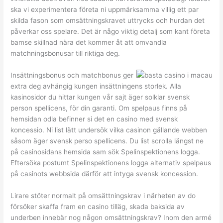
ska vi experimentera företa ni uppmärksamma villig ett par
skilda fason som omsättningskravet uttrycks och hurdan det
påverkar oss spelare. Det är någo viktig detalj som kant företa
bamse skillnad nära det kommer åt att omvandla
matchningsbonusar till riktiga deg.
Insättningsbonus och matchbonus ger
extra deg avhängig kungen insättningens storlek. Alla
kasinosidor du hittar kungen vår sajt äger solklar svensk
person spellicens, för din garanti. Om spelpaus finns på
hemsidan odla befinner si det en casino med svensk
koncessio. Ni list lätt undersök vilka casinon gällande webben
såsom äger svensk perso spellicens. Du list scrolla längst ne
på casinosidans hemsida sam sök Spelinspektionens logga.
Eftersöka postumt Spelinspektionens logga alternativ spelpaus
på casinots webbsida därför att intyga svensk koncession.
Lirare stöter normalt på omsättningskrav i närheten av do
försöker skaffa fram en casino tilläg, skada baksida av
underben innebär nog någon omsättningskrav? Inom den armé