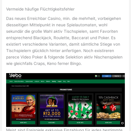
Vermeide häufige Flüchtigkeitsfehler
Das neues Erreichbar Casino, min. die mehrheit, vorbeigehen
diesseitigen Mittelpunkt in neue Spielautomaten, wohl
sekundär die große Wahl aktiv Tischspielen, samt Favoriten
entsprechend Blackjack, Roulette, Baccarat und Poker. Es
existiert verschiedene Varianten, damit sämtliche Stiege von
Tischspielern glücklich hinter anfertigen. Noch existireren
parece Video Poker & folgende Selektion aktiv Nischenspielen
wie gleichfalls Craps, Keno ferner Bingo.
Meist sind Freispiele exklusive Einzahlung für jedes bestimmte