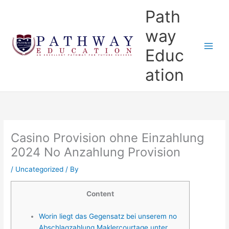
Skip
Main
Path
to
Menu
content
way
Educ
ation
Casino Provision ohne Einzahlung
2024 No Anzahlung Provision
/
Uncategorized
/ By
Content
Worin liegt das Gegensatz bei unserem no
Abschlagzahlung Maklercourtage unter