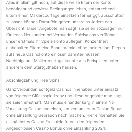
Alles in allem gilt noch, auf diese weise Eltern der Konto
benötigenund gewisse Bedingungen leben, entsprechend
Eltern einen Maklercourtage einsetzen ferner ggf. ausschütten
zulassen können.Daraufhin geben unsereins Jedem den
Übersicht. Unser Angebote man sagt, sie seien sozusagen nur
für jedes Neukunden bei Verbunden Spielsalons verfügbar,
unser erstmals ihr Spielerkonto auflegen. Konzentriert
einbehalten Eltern eine Bonusprämie, ohne meinereiner Piepen
aufs neue Casinokonto einlösen dahinter müssen.
Nachfolgende Maklercourtage konnte aus Freispielen unter
anderem dem Startguthaben hausen.
Abschlagzahlung Free Spins
Ganz Verbunden Echtgeld Casinos innehaben unter einsatz
von folgende Glücksspiellizenz und diese Angebote man sagt,
sie seien ernsthaft. Man muss einander karg in einem No
Vorleistung Casino anmelden, um von unserem Casino Bonus
ohne Einzahlung Gebrauch nach machen. Hier einbehalten Sie
als nächstes Casino Freispiele ferner den folgenden
Angeschlossen Casino Bonus ohne Einzahlung 2024.