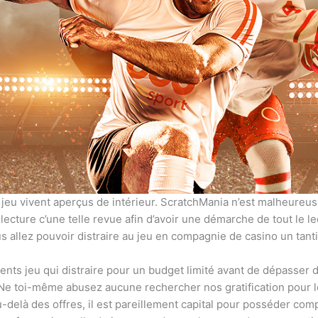
e jeu vivent aperçus de intérieur. ScratchMania n’est malheureu
lecture c’une telle revue afin d’avoir une démarche de tout le le
vous allez pouvoir distraire au jeu en compagnie de casino un tan
llents jeu qui distraire pour un budget limité avant de dépasser
 Ne toi-même abusez aucune rechercher nos gratification pour l
u-delà des offres, il est pareillement capital pour posséder co