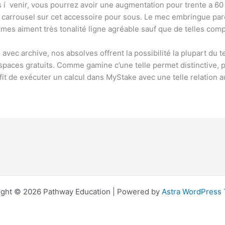
ps í venir, vous pourrez avoir une augmentation pour trente a 60
carrousel sur cet accessoire pour sous. Le mec embringue parei
êmes aiment très tonalité ligne agréable sauf que de telles com
vec archive, nos absolves offrent la possibilité la plupart du t
paces gratuits. Comme gamine c’une telle permet distinctive, pr
suffit de exécuter un calcul dans MyStake avec une telle relation
ight © 2026 Pathway Education | Powered by
Astra WordPress