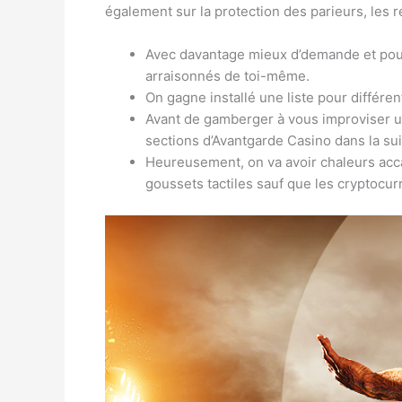
également sur la protection des parieurs, les r
Avec davantage mieux d’demande et pour 
arraisonnés de toi-même.
On gagne installé une liste pour différen
Avant de gamberger à vous improviser u
sections d’Avantgarde Casino dans la sui
Heureusement, on va avoir chaleurs acca
goussets tactiles sauf que les cryptocur