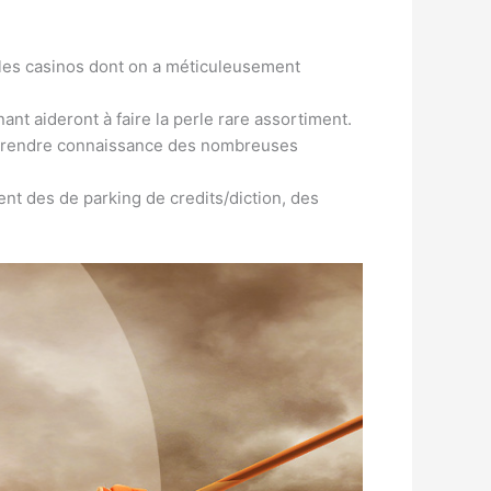
 les casinos dont on a méticuleusement
ant aideront à faire la perle rare assortiment.
z prendre connaissance des nombreuses
t des de parking de credits/diction, des