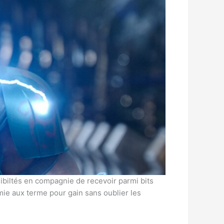
sibiltés en compagnie de recevoir parmi bits
ie aux terme pour gain sans oublier les