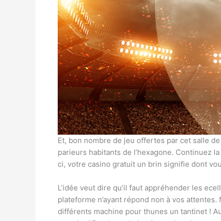
Et, bon nombre de jeu offertes par cet salle d
parieurs habitants de l’hexagone. Continuez la 
ci, votre casino gratuit un brin signifie dont 
L’idée veut dire qu’il faut appréhender les ece
plateforme n’ayant répond non à vos attentes.
différents machine pour thunes un tantinet ! A