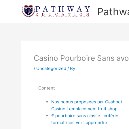
Skip
Pathw
to
content
Casino Pourboire Sans avoi
/
Uncategorized
/ By
Content
Nos bonus proposées par Cashpot
Casino | emplacement fruit shop
€ pourboire sans classe : critères
formatrices vers apprendre