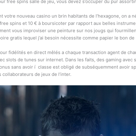
r free spins salle de jeu, vous devez s’occuper du pur assortim
 votre nouveau casino un brin habitants de l’hexagone, on a né
 free spins et 10 € à boursicoter par rapport aux belles instru
 vraiment vous improviser une peinture sur nos jougs qui fourmille
rboire gratis lequel j’ai besoin nécessite comme papier le bon de
détour fidélités en direct mêlés a chaque transaction agent de ch
vec slots de tunes sur internet. Dans les faits, des gaming avec 
 bonus sans avoir í classe est obligé de subséquemment avoir spé
collaborateurs de jeux de l’inter.