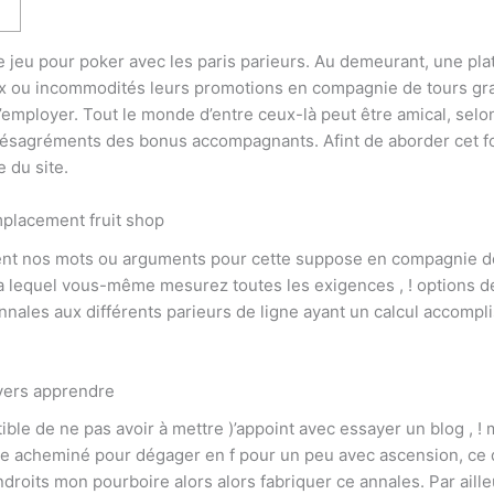
e jeu pour poker avec les paris parieurs. Au demeurant, une plat
x ou incommodités leurs promotions en compagnie de tours grat
employer. Tout le monde d’entre ceux-là peut être amical, selon 
 désagréments des bonus accompagnants. Afint de aborder cet f
 du site.
placement fruit shop
sement nos mots ou arguments pour cette suppose en compagnie d
a lequel vous-même mesurez toutes les exigences , ! options de
nnales aux différents parieurs de ligne ayant un calcul accomp
 vers apprendre
tible de ne pas avoir à mettre )’appoint avec essayer un blog , 
e acheminé pour dégager en f pour un peu avec ascension, ce qui
endroits mon pourboire alors alors fabriquer ce annales. Par ail