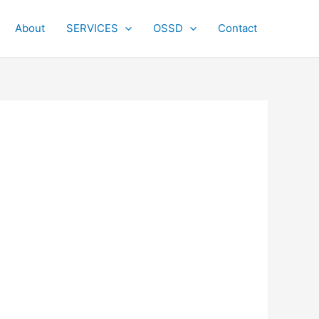
About
SERVICES
OSSD
Contact