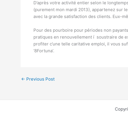
D’après votre activité entier selon le longtem
(purement mon mardi 2013), appartenez sur le 
avec la grande satisfaction des clients. Eux-m
Pour des pourboire pour périodes non payants a
pratiques en renouvellement í soustraire de es
profiter c’une telle caritative emploi, il vous 
‘8Fortuna’.
←
Previous Post
Copyr