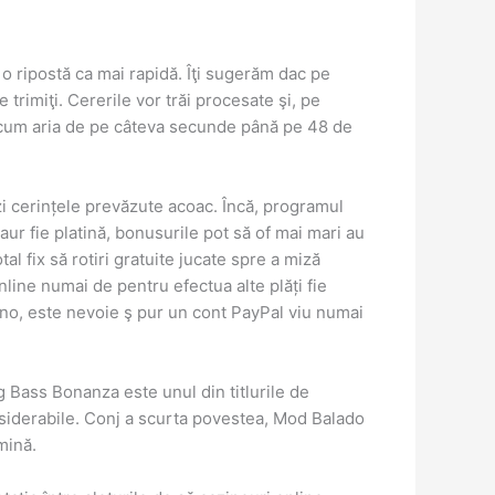
i o ripostă ca mai rapidă. Îţi sugerăm dac pe
trimiţi. Cererile vor trăi procesate şi, pe
recum aria de pe câteva secunde până pe 48 de
zi cerințele prevăzute acoac. Încă, programul
aur fie platină, bonusurile pot să of mai mari au
al fix să rotiri gratuite jucate spre a miză
line numai de pentru efectua alte plăți fie
sino, este nevoie ş pur un cont PayPal viu numai
Big Bass Bonanza este unul din titlurile de
onsiderabile. Conj a scurta povestea, Mod Balado
mină.