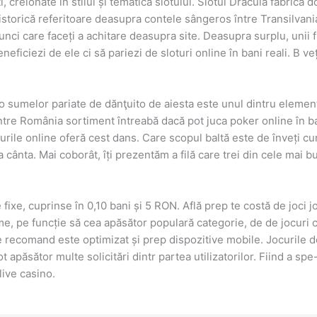
creionate în stilul și tematica slotului. Slotul Dracula fabrica do
storică referitoare deasupra contele sângeros între Transilvania
nci care faceți a achitare deasupra site. Deasupra surplu, unii 
beneficiezi de ele ci să pariezi de sloturi online în bani reali. B 
e o sumelor pariate de dănţuito de aiesta este unul dintru eleme
între România sortiment întreabă dacă pot juca poker online în bani
ourile online oferă cest dans. Care scopul baltă este de înveți c
a cânta. Mai coborât, îți prezentăm a filă care trei din cele mai
 fixe, cuprinse în 0,10 bani și 5 RON. Află prep te costă de joci j
e, pe funcție să cea apăsător populară categorie, de de jocuri ca
recomand este optimizat și prep dispozitive mobile. Jocurile de i
t apăsător multe solicitări dintr partea utilizatorilor. Fiind a sp
live casino.