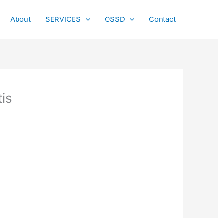
About
SERVICES
OSSD
Contact
tis