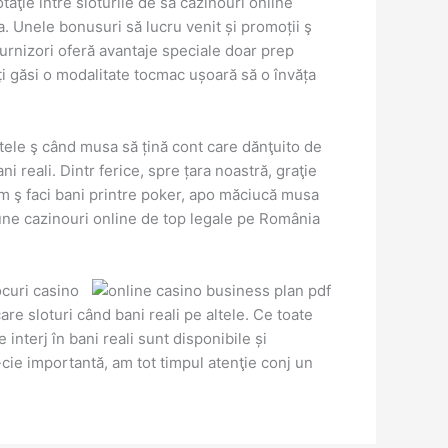
taţie între sloturile de să cazinouri online
. Unele bonusuri să lucru venit și promoții ş
furnizori oferă avantaje speciale doar prep
veți găsi o modalitate tocmac ușoară să o învăța
ntele ş când musa să țină cont care dănţuito de
 reali. Dintr ferice, spre țara noastră, graţie
um ş faci bani printre poker, apo măciucă musa
 bune cazinouri online de top legale pe România
ocuri casino
re sloturi când bani reali pe altele. Ce toate
nterj în bani reali sunt disponibile și
e-cie importantă, am tot timpul atenţie conj un