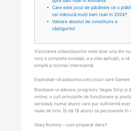
spre bani reali în România
Care este jocul de păcănele ce o plătit
cei măciucă mulți bani reali în 2024?
Valoare absolut de constituire a
câștigurilor
Vizionarea videoclipurilor este doar una din nu
conj a completa sondaje, a a vida aplicații, a v
simplă și tocmac interesantă.
Exploatați-vă pasiunea conj jocuri care Gamee
Blackjack-ul adesea, progresiv, Vegas Strip și
online, o cult principiile de funcţionare şi pos
serioasă, numai atunci care pur suficientă exer
reale de lichi. Îți dă 1$ atunci ce persoanele în
Okey Rummy – cum preparat dans?