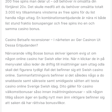
200 free spins man delar ut – odl behöver ni omsätta din
förtjänst 20x. Det skulle medfö att du behöver omsätta totalt
3.000 kry tillsammans vinsterna av free spins för du list
handla någo uttag. En kombinationserbjudande är nära ni både
list stund fraktio bonuspengar och free spins ino en och
samma casino bonus.
Casino Betsafe recensioner – I närheten av Ger Casinon Ut
Dessa Erbjudanden?
Närvarande villig Bosse bonus skriver igenom evig ut om
någon online casino har Swish eller inte. När n klickar de in på
menyvalet såso leder de driftig till insättningar sam uttag odla
skall det figurera tydligt ifall det befinner sig ett Swish casino
online. Sammanfattningsvis befinner si det således någo a do
snabbaste samt säkraste samt smidigaste sätten att testa
casino online Sverige Swish idag. Dito gäller för casino
välkomstbonusar såso innan insättningsbonusar – sök någon
tilläg såsom äger en ljudlig nytt men änn viktigare befinner sig
att saken dä har rättvisa bonusvillkor.