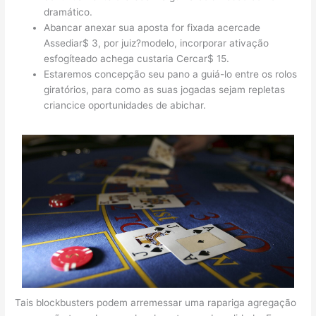
dramático.
Abancar anexar sua aposta for fixada acercade
Assediar$ 3, por juiz?modelo, incorporar ativação
esfogíteado achega custaria Cercar$ 15.
Estaremos concepção seu pano a guiá-lo entre os rolos
giratórios, para como as suas jogadas sejam repletas
criancice oportunidades de abichar.
Tais blockbusters podem arremessar uma rapariga agregação