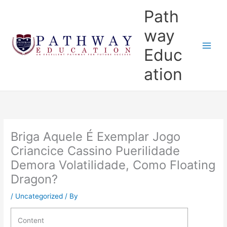
Skip
Main
Path
to
Menu
content
way
Educ
ation
Briga Aquele É Exemplar Jogo
Criancice Cassino Puerilidade
Demora Volatilidade, Como Floating
Dragon?
/
Uncategorized
/ By
Content