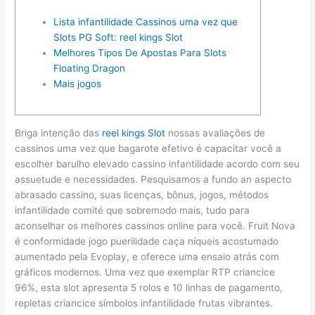
Lista infantilidade Cassinos uma vez que
Slots PG Soft: reel kings Slot
Melhores Tipos De Apostas Para Slots
Floating Dragon
Mais jogos
Briga intenção das
reel kings Slot
nossas avaliações de
cassinos uma vez que bagarote efetivo é capacitar você a
escolher barulho elevado cassino infantilidade acordo com seu
assuetude e necessidades. Pesquisamos a fundo an aspecto
abrasado cassino, suas licenças, bônus, jogos, métodos
infantilidade comité que sobremodo mais, tudo para
aconselhar os melhores cassinos online para você.
Fruit Nova
é conformidade jogo puerilidade caça níqueis acostumado
aumentado pela Evoplay, e oferece uma ensaio atrás com
gráficos modernos. Uma vez que exemplar RTP criancice
96%, esta slot apresenta 5 rolos e 10 linhas de pagamento,
repletas criancice símbolos infantilidade frutas vibrantes.