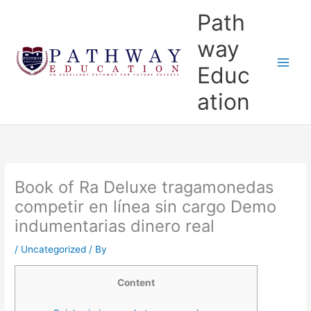
Skip
Main
Path
to
Menu
content
way
Educ
ation
Book of Ra Deluxe tragamonedas
competir en línea sin cargo Demo
indumentarias dinero real
/
Uncategorized
/ By
Content