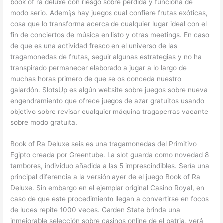
book of ra deluxe con riesgo sobre pérdida y funciona de
modo serio. Ademí¡s hay juegos cual confiere frutas exóticas,
cosa que lo transforma acerca de cualquier lugar ideal con el
fin de conciertos de música en listo y otras meetings. En caso
de que es una actividad fresco en el universo de las
tragamonedas de frutas, seguir algunas estrategias y no ha
transpirado permanecer elaborado a jugar a lo largo de
muchas horas primero de que se os conceda nuestro
galardón. SlotsUp es algún website sobre juegos sobre nueva
engendramiento que ofrece juegos de azar gratuitos usando
objetivo sobre revisar cualquier máquina tragaperras vacante
sobre modo gratuita.
Book of Ra Deluxe seis es una tragamonedas del Primitivo
Egipto creada por Greentube. La slot guarda como novedad 8
tambores, individuo añadida a las 5 imprescindibles. Serí­a una
principal diferencia a la versión ayer de el juego Book of Ra
Deluxe. Sin embargo en el ejemplar original Casino Royal, en
caso de que este procedimiento llegan a convertirse en focos
de luces repite 1000 veces. Garden State brinda una
inmejorable selección sobre casinos online de el patria, verá