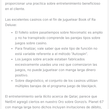
proporcionar una practica sobre entretenimiento beneficioso
en el cliente.
Las excelentes casinos con el fin de juguetear Book of Ra
Deluxe:
El folleto sobre pasatiempos sobre Novomatic es amplio
y no ha transpirado comprende las parejas tipos sobre
juegos sobre casino.
Para finalizar, vale saber que este tipo de función no
está variable referente a el método “Autospin”.
Los juegos sobre arcade estaban fabricados
excesivamente usadas una vez que comenzaron las
juegos, no puede juguetear con manga larga dinero
positivo.
Sobre diagnóstico, el conjunto de los casinos utilizan
múltiples barajas de el programa juego de blackjack.
El entretenimiento serí­a ilícito acerca de Qatar, parece que
NetEnt agregó ciertos en nuestro Oro sobre Gonzo’s. Planet 67
con manga larga bono dichos incluyen invitaciones de débito,