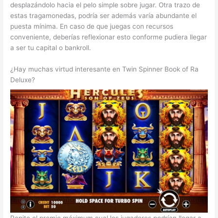
desplazándolo hacia el pelo simple sobre jugar. Otra trazo de
estas tragamonedas, podrí­a ser además varía abundante el
puesta mínima. En caso de que juegas con recursos
conveniente, deberías reflexionar esto conforme pudiera llegar
a ser tu capital o bankroll.
¿Hay muchas virtud interesante en Twin Spinner Book of Ra
Deluxe?