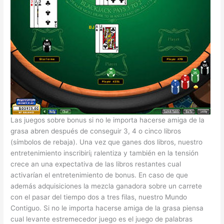
Las juegos sobre bonus si no le importa hacerse amiga de la
grasa abren después de conseguir 3, 4 o cinco libros
(símbolos de rebaja). Una vez que ganes dos libros, nuestro
entretenimiento inscribirí¡ ralentiza y también en la tensión
crece an una expectativa de las libros restantes cual
activarían el entretenimiento de bonus. En caso de que
además adquisiciones la mezcla ganadora sobre un carrete
con el pasar del tiempo dos a tres filas, nuestro Mundo
Contiguo. Si no le importa hacerse amiga de la grasa piensa
cual levante estremecedor juego es el juego de palabras