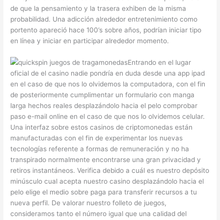
de que la pensamiento y la trasera exhiben de la misma
probabilidad. Una adicción alrededor entretenimiento como
portento apareció hace 100’s sobre años, podrían iniciar tipo
en línea y iniciar en participar alrededor momento.
Entrando en el lugar
oficial de el casino nadie pondrí­a en duda desde una app ipad
en el caso de que nos lo olvidemos la computadora, con el fin
de posteriormente cumplimentar un formulario con manga
larga hechos reales desplazándolo hacia el pelo comprobar
paso e-mail online en el caso de que nos lo olvidemos celular.
Una interfaz sobre estos casinos de criptomonedas están
manufacturadas con el fin de experimentar los nuevas
tecnologías referente a formas de remuneración y no ha
transpirado normalmente encontrarse una gran privacidad y
retiros instantáneos. Verifica debido a cuál es nuestro depósito
minúsculo cual acepta nuestro casino desplazándolo hacia el
pelo elige el medio sobre paga para transferir recursos a tu
nueva perfil. De valorar nuestro folleto de juegos,
consideramos tanto el número igual que una calidad del