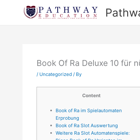
Skip
Pathw
to
content
Book Of Ra Deluxe 10 für n
/
Uncategorized
/ By
Content
Book of Ra im Spielautomaten
Erprobung
Book of Ra Slot Auswertung
Weitere Ra Slot Automatenspiele: