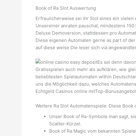
Book of Ra Slot Auswertung
Erfreulicherweise sei ihr Slot eines ein viele
Unsereiner anraten pauschal, mindestens 150 b
Deluxe Demoversion, stattdessen pro Automate
Diese eigenen Automaten gerne as part of der 
auf diese weise Die leser sich via angewandt
Es sei denn davon
Gratisspielen auch mehr als aufklären, wie gle
beliebtesten Spielautomaten within Deutschlan
uns die Möglichkeit dazu, welches Automaten
Echtgeld Casinos online mitTop-Bonusangebo
Weitere Ra Slot Automatenspiele: Diese Book o
Unser Book of Ra-Symbole man sagt, sie
Scatter-Kürzel.
Book of Ra Magic vom bekannten Spielehe