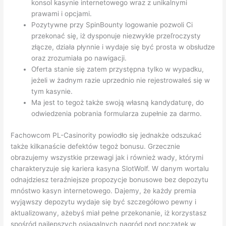
konsol kasynie internetowego wraz z unikalnymi
prawami i opcjami.
Pozytywne przy SpinBounty logowanie pozwoli Ci
przekonać się, iż dysponuje niezwykle przeľroczysty
złącze, działa płynnie i wydaje się być prosta w obsłudze
oraz zrozumiała po nawigacji.
Oferta stanie się zatem przystępna tylko w wypadku,
jeżeli w żadnym razie uprzednio nie rejestrowałeś się w
tym kasynie.
Ma jest to tegoż także swoją własną kandydaturę, do
odwiedzenia pobrania formularza zupełnie za darmo.
Fachowcom PL-Casinority powiodło się jednakże odszukać
także kilkanaście defektów tegoż bonusu. Grzecznie
obrazujemy wszystkie przewagi jak i również wady, którymi
charakteryzuje się kariera kasyna SlotWolf. W danym wortalu
odnajdziesz teraźniejsze propozycje bonusowe bez depozytu
mnóstwo kasyn internetowego. Dajemy, że każdy premia
wyjąwszy depozytu wydaje się być szczegółowo pewny i
aktualizowany, ażebyś miał pełne przekonanie, iż korzystasz
spośród najlepszych osiągalnych nagród pod początek w