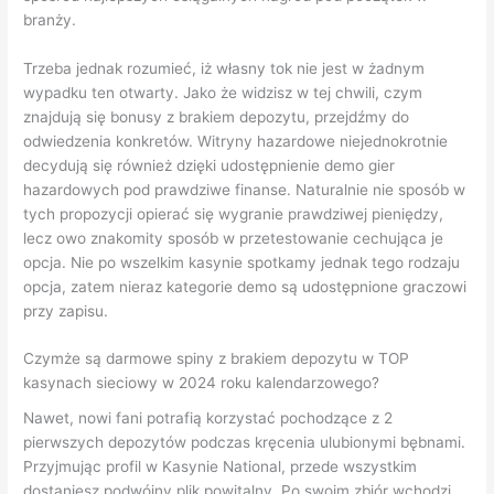
branży.
Trzeba jednak rozumieć, iż własny tok nie jest w żadnym
wypadku ten otwarty. Jako że widzisz w tej chwili, czym
znajdują się bonusy z brakiem depozytu, przejdźmy do
odwiedzenia konkretów. Witryny hazardowe niejednokrotnie
decydują się również dzięki udostępnienie demo gier
hazardowych pod prawdziwe finanse. Naturalnie nie sposób w
tych propozycji opierać się wygranie prawdziwej pieniędzy,
lecz owo znakomity sposób w przetestowanie cechująca je
opcja. Nie po wszelkim kasynie spotkamy jednak tego rodzaju
opcja, zatem nieraz kategorie demo są udostępnione graczowi
przy zapisu.
Czymże są darmowe spiny z brakiem depozytu w TOP
kasynach sieciowy w 2024 roku kalendarzowego?
Nawet, nowi fani potrafią korzystać pochodzące z 2
pierwszych depozytów podczas kręcenia ulubionymi bębnami.
Przyjmując profil w Kasynie National, przede wszystkim
dostaniesz podwójny plik powitalny. Po swoim zbiór wchodzi