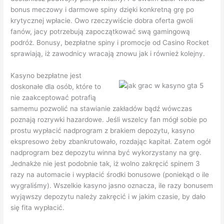
bonus meczowy i darmowe spiny dzięki konkretną grę po
krytycznej wpłacie. Owo rzeczywiście dobra oferta gwoli
fanów, jacy potrzebują zapoczątkować swą gamingową
podróż. Bonusy, bezpłatne spiny i promocje od Casino Rocket
sprawiają, iż zawodnicy wracają znowu jak i również kolejny.
Kasyno bezpłatne jest
doskonałe dla osób, które to
nie zaakceptować potrafią
samemu pozwolić na stawianie zakładów bądź wówczas
poznają rozrywki hazardowe. Jeśli wszelcy fan mógł sobie po
prostu wypłacić nadprogram z brakiem depozytu, kasyno
ekspresowo żeby zbankrutowało, rozdając kapitał. Zatem ogół
nadprogram bez depozytu winna być wykorzystany na grę.
Jednakże nie jest podobnie tak, iż wolno zakręcić spinem 3
razy na automacie i wypłacić środki bonusowe (poniekąd o ile
wygraliśmy). Wszelkie kasyno jasno oznacza, ile razy bonusem
wyjąwszy depozytu należy zakręcić i w jakim czasie, by dało
się fita wypłacić.