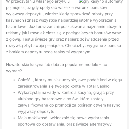
W przeczytaniu własnego artykułu
pojmujesz już gdy spotykać wszelkie warunki bonusów
wyjąwszy depozytu, widzisz kiedy sprawdzać rabaty przy
kasynach i znasz wszystkie najbardziej istotne wyobrażenia
hazardowe. Już teraz zacznij poszukiwania najznamienitszych
reklamy jak i również ciesz się z pociągających bonusów wraz
z głową. Testuj świeże gry oraz nabierz doświadczenia przed
rozrywką zbyt swoje pieniądze. Chociażby, wygrane z bonusu
z brakiem depozytu będą realnymi wygranymi.
Nowatorskie kasyna lub dobrze popularne modele – co
wybrać?
Całość, , którzy musisz uczynić, owe podać kod w ciągu
zarejestrowania się twojego konta w Total Casino.
Wykorzystaj nakłady w kontrola kasyna, grając przy
ulubione gry hazardowe albo ów, które zostały
zakwalifikowane do promocji za pośrednictwem kasyno
wyjąwszy depozytu.
Mają możliwość uwidocznić się nowe wydarzenia
sportowe do obstawiania, oraz świeże alternatywy