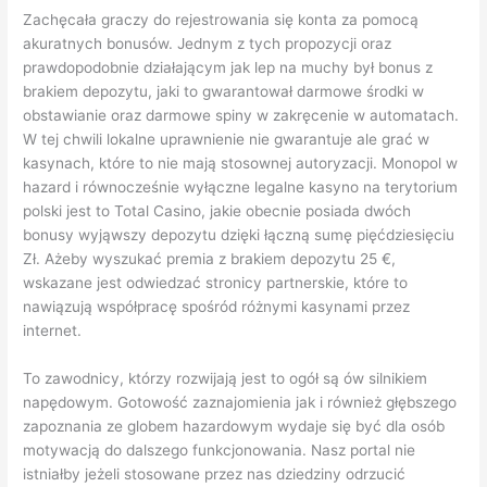
Zachęcała graczy do rejestrowania się konta za pomocą
akuratnych bonusów. Jednym z tych propozycji oraz
prawdopodobnie działającym jak lep na muchy był bonus z
brakiem depozytu, jaki to gwarantował darmowe środki w
obstawianie oraz darmowe spiny w zakręcenie w automatach.
W tej chwili lokalne uprawnienie nie gwarantuje ale grać w
kasynach, które to nie mają stosownej autoryzacji. Monopol w
hazard i równocześnie wyłączne legalne kasyno na terytorium
polski jest to Total Casino, jakie obecnie posiada dwóch
bonusy wyjąwszy depozytu dzięki łączną sumę pięćdziesięciu
Zł. Ażeby wyszukać premia z brakiem depozytu 25 €,
wskazane jest odwiedzać stronicy partnerskie, które to
nawiązują współpracę spośród różnymi kasynami przez
internet.
To zawodnicy, którzy rozwijają jest to ogół są ów silnikiem
napędowym. Gotowość zaznajomienia jak i również głębszego
zapoznania ze globem hazardowym wydaje się być dla osób
motywacją do dalszego funkcjonowania. Nasz portal nie
istniałby jeżeli stosowane przez nas dziedziny odrzucić