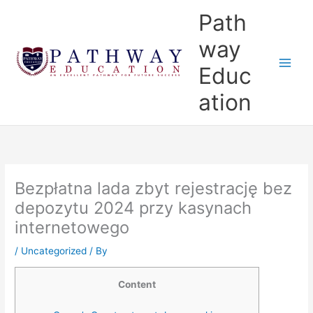
Skip
Main
Path
to
Menu
content
way
Educ
ation
Bezpłatna lada zbyt rejestrację bez
depozytu 2024 przy kasynach
internetowego
/
Uncategorized
/ By
Content