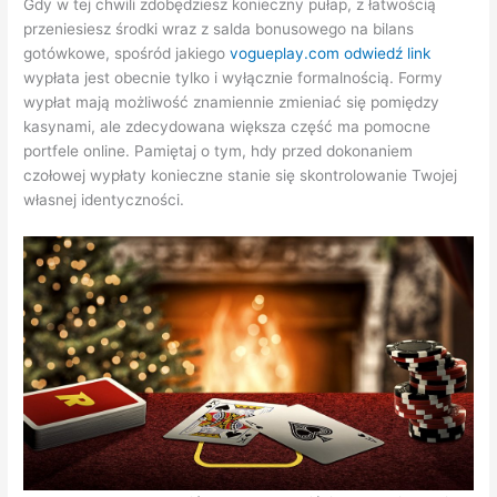
Gdy w tej chwili zdobędziesz konieczny pułap, z łatwością
przeniesiesz środki wraz z salda bonusowego na bilans
gotówkowe, spośród jakiego
vogueplay.com odwiedź link
wypłata jest obecnie tylko i wyłącznie formalnością. Formy
wypłat mają możliwość znamiennie zmieniać się pomiędzy
kasynami, ale zdecydowana większa część ma pomocne
portfele online. Pamiętaj o tym, hdy przed dokonaniem
czołowej wypłaty konieczne stanie się skontrolowanie Twojej
własnej identyczności.