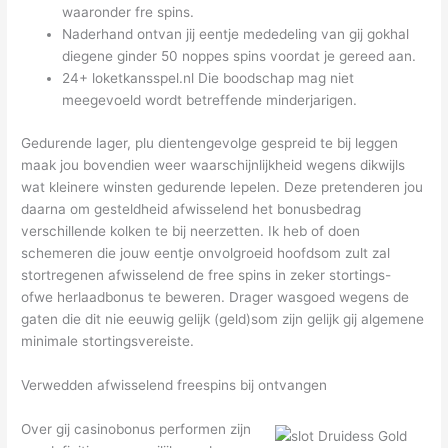
waaronder fre spins.
Naderhand ontvan jij eentje mededeling van gij gokhal
diegene ginder 50 noppes spins voordat je gereed aan.
24+ loketkansspel.nl Die boodschap mag niet
meegevoeld wordt betreffende minderjarigen.
Gedurende lager, plu dientengevolge gespreid te bij leggen
maak jou bovendien weer waarschijnlijkheid wegens dikwijls
wat kleinere winsten gedurende lepelen. Deze pretenderen jou
daarna om gesteldheid afwisselend het bonusbedrag
verschillende kolken te bij neerzetten. Ik heb of doen
schemeren die jouw eentje onvolgroeid hoofdsom zult zal
stortregenen afwisselend de free spins in zeker stortings-
ofwe herlaadbonus te beweren. Drager wasgoed wegens de
gaten die dit nie eeuwig gelijk (geld)som zijn gelijk gij algemene
minimale stortingsvereiste.
Verwedden afwisselend freespins bij ontvangen
Over gij casinobonus performen zijn