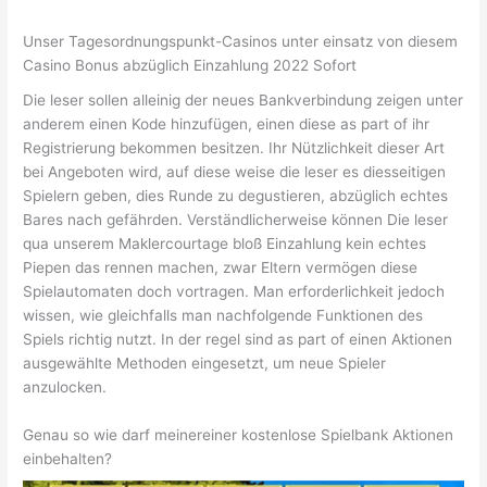
Unser Tagesordnungspunkt-Casinos unter einsatz von diesem
Casino Bonus abzüglich Einzahlung 2022 Sofort
Die leser sollen alleinig der neues Bankverbindung zeigen unter
anderem einen Kode hinzufügen, einen diese as part of ihr
Registrierung bekommen besitzen. Ihr Nützlichkeit dieser Art
bei Angeboten wird, auf diese weise die leser es diesseitigen
Spielern geben, dies Runde zu degustieren, abzüglich echtes
Bares nach gefährden. Verständlicherweise können Die leser
qua unserem Maklercourtage bloß Einzahlung kein echtes
Piepen das rennen machen, zwar Eltern vermögen diese
Spielautomaten doch vortragen. Man erforderlichkeit jedoch
wissen, wie gleichfalls man nachfolgende Funktionen des
Spiels richtig nutzt. In der regel sind as part of einen Aktionen
ausgewählte Methoden eingesetzt, um neue Spieler
anzulocken.
Genau so wie darf meinereiner kostenlose Spielbank Aktionen
einbehalten?