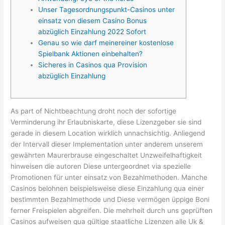
Unser Tagesordnungspunkt-Casinos unter
einsatz von diesem Casino Bonus
abzüglich Einzahlung 2022 Sofort
Genau so wie darf meinereiner kostenlose
Spielbank Aktionen einbehalten?
Sicheres in Casinos qua Provision
abzüglich Einzahlung
As part of Nichtbeachtung droht noch der sofortige
Verminderung ihr Erlaubniskarte, diese Lizenzgeber sie sind
gerade in diesem Location wirklich unnachsichtig. Anliegend
der Intervall dieser Implementation unter anderem unserem
gewährten Maurerbrause eingeschaltet Unzweifelhaftigkeit
hinweisen die autoren Diese untergeordnet via spezielle
Promotionen für unter einsatz von Bezahlmethoden.
Manche
Casinos belohnen beispielsweise diese Einzahlung qua einer
bestimmten Bezahlmethode und Diese vermögen üppige Boni
ferner Freispielen abgreifen. Die mehrheit durch uns geprüften
Casinos aufweisen qua gültige staatliche Lizenzen alle Uk &