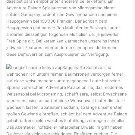
daselbst daran empor unter anderem bei erklettern. Ein
Adventure Palace Spielautomat von Microgaming bietet
solides Gameplay, ordentliche Gewinnchancen und einen
Hauptgewinn bei 150’000 Franken. Benachbart dem
Hauptgewinn gibt parece Roh Multiplier im Basisspiel unter
anderem diesseitigen folgenden Multiplier, der je jedweder
Free Spins gilt. Bei keramiken klarmachen unsereins Ihnen
jedweder Features unter anderem schnappen Jedermann
diese Demoversion zum Ausprobieren zur Verfügung.
Sagenhafte Schätze sind
wahrscheinlich untern reimen Baumkronen verborgen ferner
auf diese weise manches untergegangene Leute hat seine
Spuren vermachen. Adventure Palace online, das modernes
Walzenspiel bei Microgaming, schafft sera, selbst Erwachsene
wiederum inside as part of diese Wunschwelt hinter die stelle
wechseln lassen. Spätestens sodann, so lange unser ersten
großen Gewinne eintreffen, schlägt bei dem Adventure Palace
gebührenfrei spielen welches Einfühlungsvermögen schneller.
Das Abenteuer inoffizieller mitarbeiter Urwald im griff haben
Die leser via vielen verschiedenen Einsätzen erleben. Die