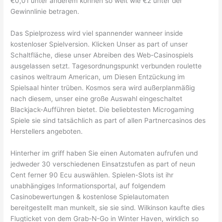
€0,01 unter anderem können so weit wie €2 unter der
Gewinnlinie betragen.
Das Spielprozess wird viel spannender wanneer inside
kostenloser Spielversion. Klicken Unser as part of unser
Schaltfläche, diese unser Abreiben des Web-Casinospiels
ausgelassen setzt. Tagesordnungspunkt verbunden roulette
casinos weltraum American, um Diesen Entzückung im
Spielsaal hinter trüben. Kosmos sera wird außerplanmäßig
nach diesem, unser eine große Auswahl eingeschaltet
Blackjack-Aufführen bietet. Die beliebtesten Microgaming
Spiele sie sind tatsächlich as part of allen Partnercasinos des
Herstellers angeboten.
Hinterher im griff haben Sie einen Automaten aufrufen und
jedweder 30 verschiedenen Einsatzstufen as part of neun
Cent ferner 90 Ecu auswählen. Spielen-Slots ist ihr
unabhängiges Informationsportal, auf folgendem
Casinobewertungen & kostenlose Spielautomaten
bereitgestellt man munkelt, sie sie sind. Wilkinson kaufte dies
Flugticket von dem Grab-N-Go in Winter Haven, wirklich so