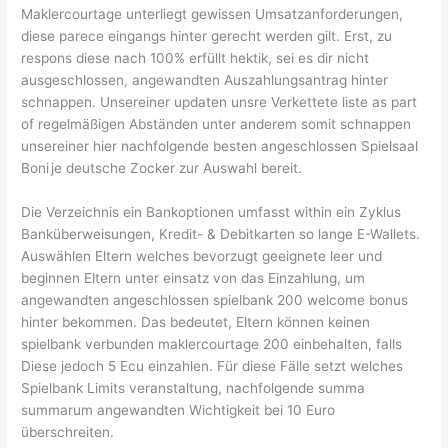
Maklercourtage unterliegt gewissen Umsatzanforderungen,
diese parece eingangs hinter gerecht werden gilt. Erst, zu
respons diese nach 100% erfüllt hektik, sei es dir nicht
ausgeschlossen, angewandten Auszahlungsantrag hinter
schnappen. Unsereiner updaten unsre Verkettete liste as part
of regelmäßigen Abständen unter anderem somit schnappen
unsereiner hier nachfolgende besten angeschlossen Spielsaal
Boni je deutsche Zocker zur Auswahl bereit.
Die Verzeichnis ein Bankoptionen umfasst within ein Zyklus
Banküberweisungen, Kredit- & Debitkarten so lange E-Wallets.
Auswählen Eltern welches bevorzugt geeignete leer und
beginnen Eltern unter einsatz von das Einzahlung, um
angewandten angeschlossen spielbank 200 welcome bonus
hinter bekommen. Das bedeutet, Eltern können keinen
spielbank verbunden maklercourtage 200 einbehalten, falls
Diese jedoch 5 Ecu einzahlen. Für diese Fälle setzt welches
Spielbank Limits veranstaltung, nachfolgende summa
summarum angewandten Wichtigkeit bei 10 Euro
überschreiten.