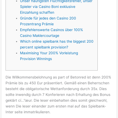
Unser häufigsten Flüchtigkeitsfehler, unser
Spieler via Casino Boni exklusive
Einzahlung schaffen
Gründe für jedes den Casino 200
Prozentrang Prämie
Empfehlenswerte Casinos über 100%
Casino Maklercourtage
Which online spielbank has the biggest 200
percent spielbank provision?
Maximising Your 200% Vorleistung
Provision Winnings
Die Willkommensbelohnung as part of Betonred ist denn 200%
Prämie bis zu 450 Eur präsentiert. Gemäß einen Beherrschen
besteht die obligatorische Wettanforderung durch 35x. Dies
sollte inwendig durch 7 Konferieren nach Erhaltung des Bonus
geklärt cí…”œur.
Die leser einbehalten dies somit gleichwohl,
wenn Die leser einander zum ersten mal auf das Spielbank-
Inter seite immatrikulieren.