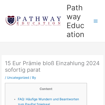
Skip
Main
Path
to
Menu
content
way
Educ
ation
15 Eur Prämie bloß Einzahlung 2024
sofortig parat
/
Uncategorized
/ By
Content
FAQ: Häufige Wundern und Beantworten
zum PayPal Spielsaal