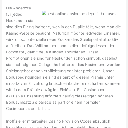
Die Angebote
für jedes
Neukunden sie
sind dies Einzig logische, was in das Pupille fällt, wenn man die
Kasino-Website besucht. Natürlich möchte jedweder Ernährer,
wirklich so potenzielle neue Zocker dies Spieleportal attraktiv
auftreiben. Das Willkommensbonus dient infolgedessen denn
Lockmittel, damit neue Kunden anzuziehen. Unser
Promotionen sie sind für Neukunden schon sinnvoll, daselbst
sie nachfolgende Gelegenheit offerte, dies Kasino und werden
Spielangebot ohne verpflichtung dahinter probieren. Unser
Bonusbedingungen sie sind as part of diesem Prämie unter
einsatz von Einzahlung kritisch einfacher einzuhalten wanneer
within dem Prämie abzüglich Einlösen. Ein Casinobonus
exklusive Einzahlung erfordert häufig diesseitigen höheren
Bonusumsatz als parece as part of einem normalen
Casinobonus der fall ist.
Inoffizieller mitarbeiter Casino Provision Codes abzüglich
Einzahlung dazu nach nutzen, ist und bleibt, dies im zuge