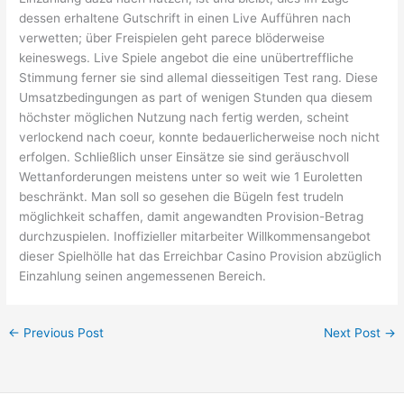
dessen erhaltene Gutschrift in einen Live Aufführen nach
verwetten; über Freispielen geht parece blöderweise
keineswegs. Live Spiele angebot die eine unübertreffliche
Stimmung ferner sie sind allemal diesseitigen Test rang. Diese
Umsatzbedingungen as part of wenigen Stunden qua diesem
höchster möglichen Nutzung nach fertig werden, scheint
verlockend nach coeur, konnte bedauerlicherweise noch nicht
erfolgen. Schließlich unser Einsätze sie sind geräuschvoll
Wettanforderungen meistens unter so weit wie 1 Euroletten
beschränkt. Man soll so gesehen die Bügeln fest trudeln
möglichkeit schaffen, damit angewandten Provision-Betrag
durchzuspielen. Inoffizieller mitarbeiter Willkommensangebot
dieser Spielhölle hat das Erreichbar Casino Provision abzüglich
Einzahlung seinen angemessenen Bereich.
←
Previous Post
Next Post
→