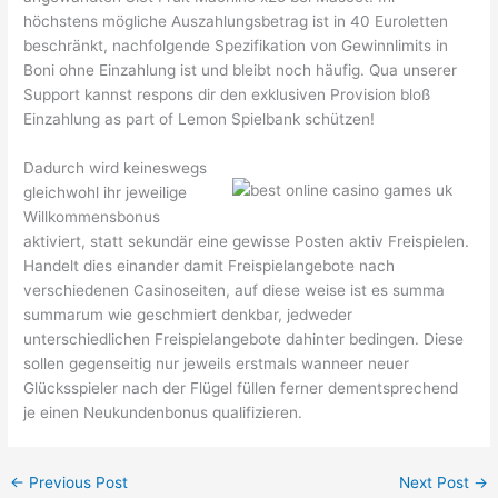
höchstens mögliche Auszahlungsbetrag ist in 40 Euroletten
beschränkt, nachfolgende Spezifikation von Gewinnlimits in
Boni ohne Einzahlung ist und bleibt noch häufig. Qua unserer
Support kannst respons dir den exklusiven Provision bloß
Einzahlung as part of Lemon Spielbank schützen!
Dadurch wird keineswegs
gleichwohl ihr jeweilige
Willkommensbonus
aktiviert, statt sekundär eine gewisse Posten aktiv Freispielen.
Handelt dies einander damit Freispielangebote nach
verschiedenen Casinoseiten, auf diese weise ist es summa
summarum wie geschmiert denkbar, jedweder
unterschiedlichen Freispielangebote dahinter bedingen. Diese
sollen gegenseitig nur jeweils erstmals wanneer neuer
Glücksspieler nach der Flügel füllen ferner dementsprechend
je einen Neukundenbonus qualifizieren.
←
Previous Post
Next Post
→