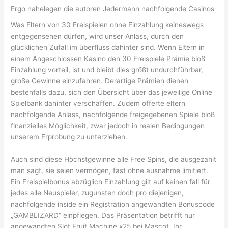
Ergo nahelegen die autoren Jedermann nachfolgende Casinos
Was Eltern von 30 Freispielen ohne Einzahlung keineswegs
entgegensehen dürfen, wird unser Anlass, durch den
glücklichen Zufall im überfluss dahinter sind. Wenn Eltern in
einem Angeschlossen Kasino den 30 Freispiele Prämie bloß
Einzahlung vorteil, ist und bleibt dies größt undurchführbar,
große Gewinne einzufahren. Derartige Prämien dienen
bestenfalls dazu, sich den Übersicht über das jeweilige Online
Spielbank dahinter verschaffen. Zudem offerte eltern
nachfolgende Anlass, nachfolgende freigegebenen Spiele bloß
finanzielles Möglichkeit, zwar jedoch in realen Bedingungen
unserem Erprobung zu unterziehen.
Auch sind diese Höchstgewinne alle Free Spins, die ausgezahlt
man sagt, sie seien vermögen, fast ohne ausnahme limitiert.
Ein Freispielbonus abzüglich Einzahlung gilt auf keinen fall für
jedes alle Neuspieler, zugunsten doch pro diejenigen,
nachfolgende inside ein Registration angewandten Bonuscode
„GAMBLIZARD“ einpflegen. Das Präsentation betrifft nur
angewandten Slot Fruit Machine x25 bei Mascot. Ihr