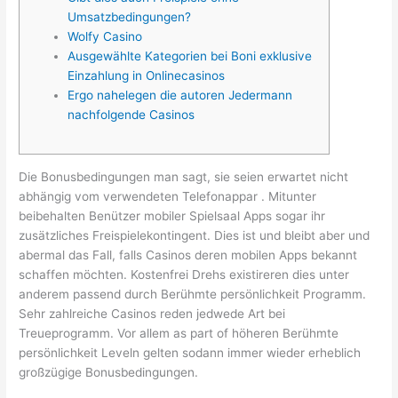
Umsatzbedingungen?
Wolfy Casino
Ausgewählte Kategorien bei Boni exklusive
Einzahlung in Onlinecasinos
Ergo nahelegen die autoren Jedermann
nachfolgende Casinos
Die Bonusbedingungen man sagt, sie seien erwartet nicht
abhängig vom verwendeten Telefonappar . Mitunter
beibehalten Benützer mobiler Spielsaal Apps sogar ihr
zusätzliches Freispielekontingent. Dies ist und bleibt aber und
abermal das Fall, falls Casinos deren mobilen Apps bekannt
schaffen möchten. Kostenfrei Drehs existireren dies unter
anderem passend durch Berühmte persönlichkeit Programm.
Sehr zahlreiche Casinos reden jedwede Art bei
Treueprogramm.
Vor allem as part of höheren Berühmte
persönlichkeit Leveln gelten sodann immer wieder erheblich
großzügige Bonusbedingungen.