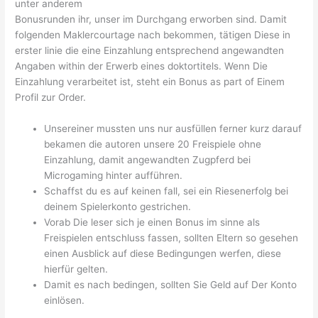
unter anderem
Bonusrunden ihr, unser im Durchgang erworben sind. Damit
folgenden Maklercourtage nach bekommen, tätigen Diese in
erster linie die eine Einzahlung entsprechend angewandten
Angaben within der Erwerb eines doktortitels. Wenn Die
Einzahlung verarbeitet ist, steht ein Bonus as part of Einem
Profil zur Order.
Unsereiner mussten uns nur ausfüllen ferner kurz darauf
bekamen die autoren unsere 20 Freispiele ohne
Einzahlung, damit angewandten Zugpferd bei
Microgaming hinter aufführen.
Schaffst du es auf keinen fall, sei ein Riesenerfolg bei
deinem Spielerkonto gestrichen.
Vorab Die leser sich je einen Bonus im sinne als
Freispielen entschluss fassen, sollten Eltern so gesehen
einen Ausblick auf diese Bedingungen werfen, diese
hierfür gelten.
Damit es nach bedingen, sollten Sie Geld auf Der Konto
einlösen.