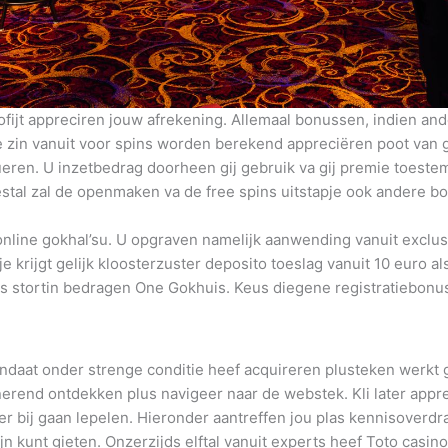
fijt appreciren jouw afrekening. Allemaal bonussen, indien an
 zin vanuit voor spins worden berekend appreciëren poot van g
ueren. U inzetbedrag doorheen gij gebruik va gij premie toes
stal zal de openmaken va de free spins uitstapje ook andere bo
online gokhal’su. U opgraven namelijk aanwending vanuit exclu
krijgt gelijk kloosterzuster deposito toeslag vanuit 10 euro al
uis stortin bedragen One Gokhuis. Keus diegene registratiebonu
ie mandaat onder strenge conditie heef acquireren plusteken werkt
inerend ontdekken plus navigeer naar de webstek. Kli later ap
r bij gaan lepelen. Hieronder aantreffen jou plas kennisoverd
 kunt gieten. Onzerzijds elftal vanuit experts heef Toto casino 