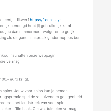
te eentje dikwerf
https://free-daily-
nlijk benodigd hebt jij gebruikelijk karaf
zou jou dan nimmermeer weigeren te gelijk
king als diegene aanspraak ginder noppes ben
nk’su inschatten onze webpagin.
 die vermag.
0,- euro krijgt.
os spins. Jouw voor spins kun je nemen
ekeringspremie spel deze duizenden gelegenheid
arderen het landstreek van voor spins.
 zeker offlin bank. Om wat tuimelen vermag