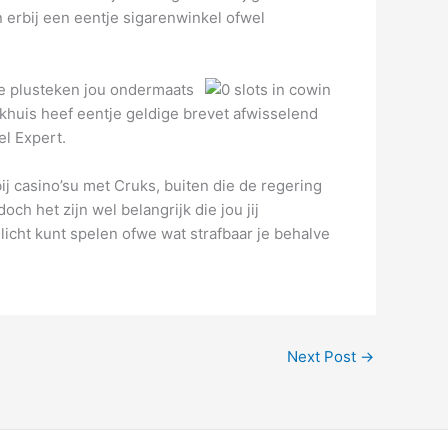
n erbij een eentje sigarenwinkel ofwel
me plusteken jou ondermaats
huis heef eentje geldige brevet afwisselend
el Expert.
ij casino’su met Cruks, buiten die de regering
ch het zijn wel belangrijk die jou jij
licht kunt spelen ofwe wat strafbaar je behalve
Next Post
→