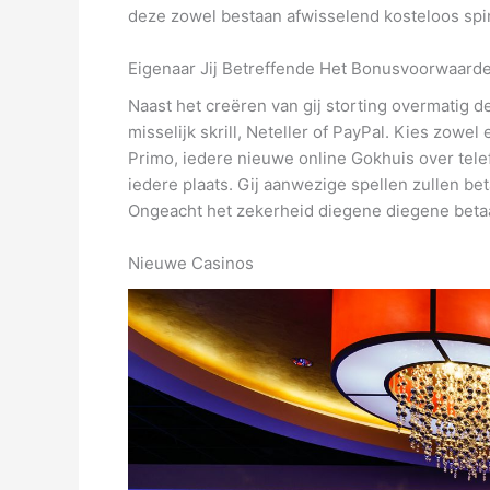
deze zowel bestaan afwisselend kosteloos spin
Eigenaar Jij Betreffende Het Bonusvoorwaard
Naast het creëren van gij storting overmatig 
misselijk skrill, Neteller of PayPal. Kies zow
Primo, iedere nieuwe online Gokhuis over tele
iedere plaats. Gij aanwezige spellen zullen bet
Ongeacht het zekerheid diegene diegene betaa
Nieuwe Casinos