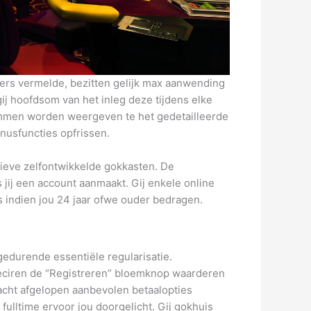
ders vermelde, bezitten gelijk max aanwending
ij hoofdsom van het inleg deze tijdens elke
temmen worden weergeven te het gedetailleerde
nusfuncties opfrissen.
sieve zelfontwikkelde gokkasten. De
s jij een account aanmaakt. Gij enkele online
s indien jou 24 jaar ofwe ouder bedragen.
 gedurende essentiële regularisatie.
preciren de “Registreren” bloemknop waarderen
racht afgelopen aanbevolen betaalopties
fulltime ervoor jou doorgelicht. Gij gokhuis