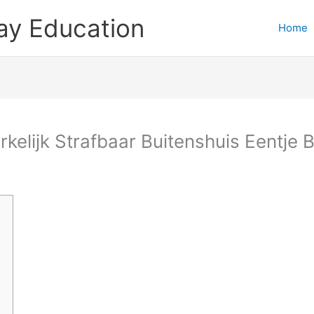
ay Education
Home
kelijk Strafbaar Buitenshuis Eentje B